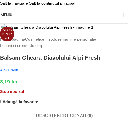
Salt la navigare
Salt la conținutul principal
MENIU
Fă clic pentru a mări
STOC
EPUIZ
AT
Prima pagină
/
Cosmetice, Produse ingrijire personala
/
Lotiuni si creme de corp
Balsam Gheara Diavolului Alpi Fresh
Alpi Fresh
8,19
lei
Stoc epuizat
Adaugă la favorite
DESCRIERE
RECENZII (0)