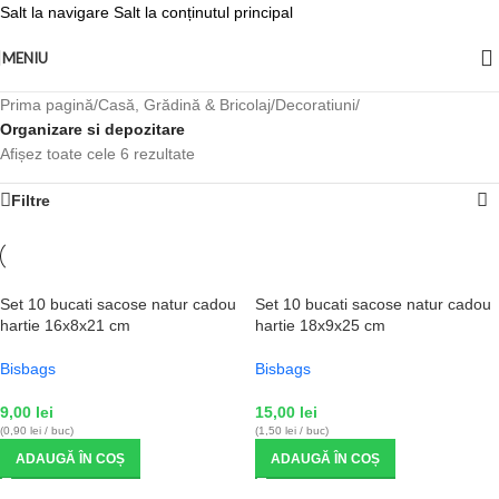
Salt la navigare
Salt la conținutul principal
MENIU
Prima pagină
/
Casă, Grădină & Bricolaj
/
Decoratiuni
/
Organizare si depozitare
Afișez toate cele 6 rezultate
Filtre
Set 10 bucati sacose natur cadou
Set 10 bucati sacose natur cadou
hartie 16x8x21 cm
hartie 18x9x25 cm
Bisbags
Bisbags
9,00
lei
15,00
lei
(0,90 lei / buc)
(1,50 lei / buc)
ADAUGĂ ÎN COȘ
ADAUGĂ ÎN COȘ