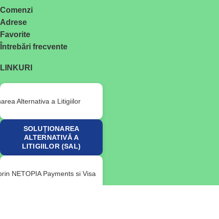
Comenzi
Adrese
Favorite
Întrebări frecvente
LINKURI
SOLUȚIONAREA
ALTERNATIVĂ A
LITIGIILOR (SAL)
© 2026 RoVitality. Toate drepturile rezervate.
Utilizăm module cookie pentru a vă îmbunătăți experiența pe site-ul
nostru. Prin navigarea pe acest site, sunteți de acord cu utilizarea de