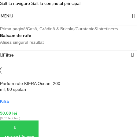
Salt la navigare
Salt la conținutul principal
MENIU
Prima pagină
/
Casă, Grădină & Bricolaj
/
Curatenie&Intretinere
/
Balsam de rufe
Afișez singurul rezultat
Filtre
Parfum rufe KIFRA Ocean, 200
ml, 80 spalari
Kifra
50,00
lei
(0,63 lei / buc)