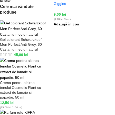
În stoc
Giggles
Cele mai vândute
produse
9,00
lei
(0,18 lei / buc)
Adaugă în coș
Gel colorant Schwarzkopf
Men Perfect Anti-Grey, 60
Castaniu mediu natural
45,00
lei
Crema pentru albirea
tenului Cosmetic Plant cu
extract de lamaie si
papadie, 50 ml
12,50
lei
(25,00 lei / 100 ml)