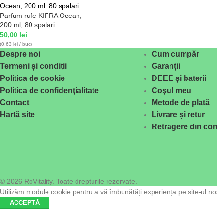
Parfum rufe KIFRA Ocean,
200 ml, 80 spalari
50,00
lei
(0,63 lei / buc)
Despre noi
Cum cumpăr
Termeni și condiții
Garanții
Politica de cookie
DEEE și baterii
Politica de confidențialitate
Coșul meu
Contact
Metode de plată
Hartă site
Livrare și retur
Retragere din con
© 2026 RoVitality. Toate drepturile rezervate.
Utilizăm module cookie pentru a vă îmbunătăți experiența pe site-ul nost
ACCEPTĂ