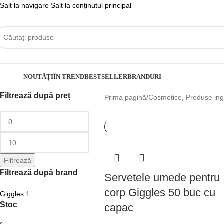
Salt la navigare
Salt la conținutul principal
ategorii
NOUTĂȚI
ÎN TREND
BESTSELLER
BRANDURI
Filtrează după preț
Prima pagină
/
Cosmetice, Produse ingr
Filtrează
Filtrează după brand
Servetele umede pentru
corp Giggles 50 buc cu
Giggles
1
Stoc
capac