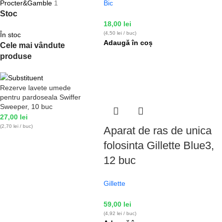
Procter&Gamble
1
Bic
Stoc
18,00
lei
(4,50 lei / buc)
În stoc
Adaugă în coș
Cele mai vândute
produse
Rezerve lavete umede
pentru pardoseala Swiffer
Sweeper, 10 buc
27,00
lei
(2,70 lei / buc)
Aparat de ras de unica
folosinta Gillette Blue3,
12 buc
Gillette
59,00
lei
(4,92 lei / buc)