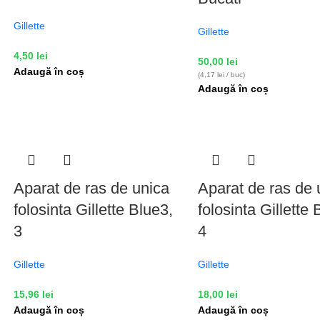
Gillette
Gillette
4,50
lei
50,00
lei
Adaugă în coș
(4,17 lei / buc)
Adaugă în coș
Aparat de ras de unica
Aparat de ras de 
folosinta Gillette Blue3,
folosinta Gillette 
3
4
Gillette
Gillette
15,96
lei
18,00
lei
Adaugă în coș
Adaugă în coș