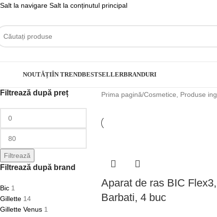
Salt la navigare
Salt la conținutul principal
ategorii
NOUTĂȚI
ÎN TREND
BESTSELLER
BRANDURI
Filtrează după preț
Prima pagină
/
Cosmetice, Produse ingr
Filtrează
Filtrează după brand
Aparat de ras BIC Flex3,
Bic
1
Barbati, 4 buc
Gillette
14
Gillette Venus
1