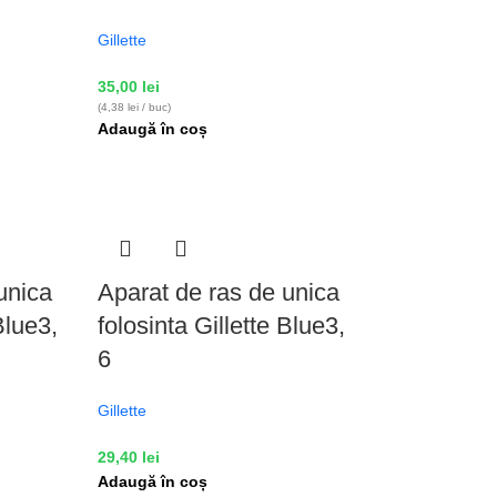
Gillette
35,00
lei
(4,38 lei / buc)
Adaugă în coș
unica
Aparat de ras de unica
Blue3,
folosinta Gillette Blue3,
6
Gillette
29,40
lei
Adaugă în coș