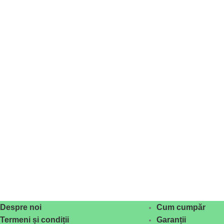
Despre noi
Cum cumpăr
Termeni și condiții
Garanții