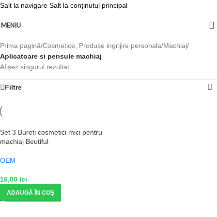
Salt la navigare
Salt la conținutul principal
MENIU
Prima pagină
/
Cosmetice, Produse ingrijire personala
/
Machiaj
/
Aplicatoare si pensule machiaj
Afișez singurul rezultat
Filtre
Set 3 Bureti cosmetici mici pentru
machiaj Beutiful
OEM
16,00
lei
ADAUGĂ ÎN COȘ