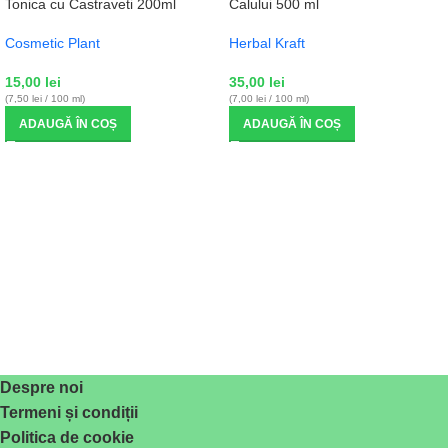
Tonica cu Castraveti 200ml
Calului 500 ml
Cosmetic Plant
Herbal Kraft
15,00
lei
35,00
lei
(7,50 lei / 100 ml)
(7,00 lei / 100 ml)
ADAUGĂ ÎN COȘ
ADAUGĂ ÎN COȘ
Despre noi
Termeni și condiții
Politica de cookie