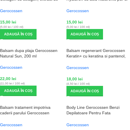
quinoa si vitamina C lipozomala,
ceai verde, 300 ml
300 ml
Gerocossen
Gerocossen
15,00
lei
15,00
lei
(5,00 lei / 100 ml)
(5,00 lei / 100 ml)
ADAUGĂ ÎN COȘ
ADAUGĂ ÎN COȘ
Balsam dupa plaja Gerocossen
Balsam regenerant Gerocossen
Natural Sun, 200 ml
Keratin+ cu keratina si pantenol,
400 ml
Gerocossen
Gerocossen
22,00
lei
18,00
lei
(11,00 lei / 100 ml)
(4,50 lei / 100 ml)
ADAUGĂ ÎN COȘ
ADAUGĂ ÎN COȘ
Balsam tratament impotriva
Body Line Gerocossen Benzi
caderii parului Gerocossen
Depilatoare Pentru Fata
Capilar+ pentru par predispus la
Hypoalergenice – 20 Benzi+1
cadere, 275 ml
Servetel Dupa Depilare Cu Aloe
Gerocossen
Gerocossen
Vera