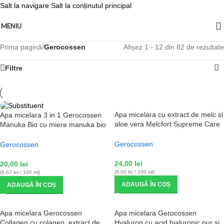
Salt la navigare
Salt la conținutul principal
MENIU
Prima pagină
/
Gerocossen
Afișez 1 - 12 din 82 de rezultate
Filtre
Apa micelara cu extract de melc si
Apa micelara 3 in 1 Gerocossen
aloe vera Melcfort Supreme Care
Manuka Bio cu miere manuka bio
Gerocossen, 300 ml
si extract de rodie, 300 ml
Gerocossen
Gerocossen
24,00
lei
20,00
lei
(8,00 lei / 100 ml)
(6,67 lei / 100 ml)
ADAUGĂ ÎN COȘ
ADAUGĂ ÎN COȘ
Apa micelara Gerocossen
Apa micelara Gerocossen
Collagen cu colagen, extract de
Hyaluron cu acid hialuronic pur si