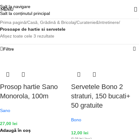
Salt la navigare
MENIU
Salt la conținutul principal
Prima pagină
/
Casă, Grădină & Bricolaj
/
Curatenie&Intretinere
/
Prosoape de hartie si servetele
Afișez toate cele 3 rezultate
Filtre
Prosop hartie Sano
Servetele Bono 2
Monorola, 100m
straturi, 150 bucati+
50 gratuite
Sano
Bono
27,00
lei
Adaugă în coș
12,00
lei
(0,08 lei / buc)