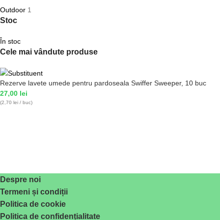
Outdoor
1
Stoc
În stoc
Cele mai vândute produse
Rezerve lavete umede pentru pardoseala Swiffer Sweeper, 10 buc
27,00
lei
(2,70 lei / buc)
Despre noi
Termeni și condiții
Politica de cookie
Politica de confidențialitate