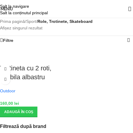
Salt la navigare
MENIU
Salt la conținutul principal
Prima pagină
/
Sport
/
Role, Trotinete, Skateboard
Afișez singurul rezultat
Filtre
Trotineta cu 2 roti,
pliabila albastru
Outdoor
160,00
lei
ADAUGĂ ÎN COȘ
Filtrează după brand