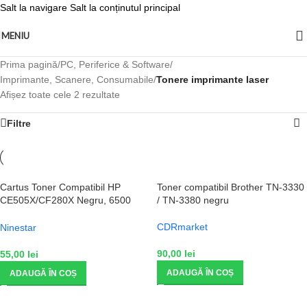
Salt la navigare
Salt la conținutul principal
MENIU
Prima pagină
/
PC, Periferice & Software
/
Imprimante, Scanere, Consumabile
/
Tonere imprimante laser
Afișez toate cele 2 rezultate
Filtre
Cartus Toner Compatibil HP
Toner compatibil Brother TN-3330
CE505X/CF280X Negru, 6500
/ TN-3380 negru
Pagini
CDRmarket
Ninestar
90,00
lei
55,00
lei
ADAUGĂ ÎN COȘ
ADAUGĂ ÎN COȘ