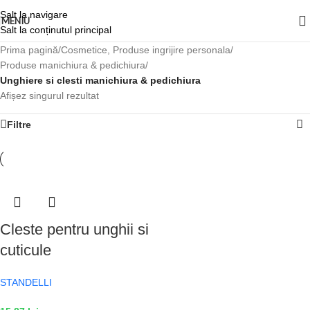
Salt la navigare
MENIU
Salt la conținutul principal
Prima pagină
/
Cosmetice, Produse ingrijire personala
/
Produse manichiura & pedichiura
/
Unghiere si clesti manichiura & pedichiura
Afișez singurul rezultat
Filtre
Cleste pentru unghii si
cuticule
STANDELLI