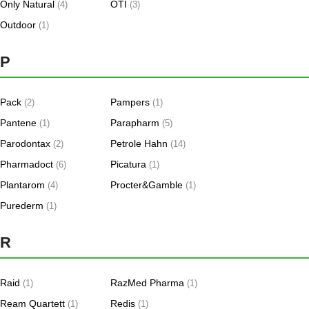
Only Natural
OTI
(4)
(3)
Outdoor
(1)
P
Pack
Pampers
(2)
(1)
Pantene
Parapharm
(1)
(5)
Parodontax
Petrole Hahn
(2)
(14)
Pharmadoct
Picatura
(6)
(1)
Plantarom
Procter&Gamble
(4)
(1)
Purederm
(1)
R
Raid
RazMed Pharma
(1)
(1)
Ream Quartett
Redis
(1)
(1)