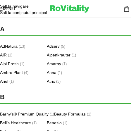
Salt la navigare
MENIU
Salt la conținutul principal
A
AdNatura
Adserv
(13)
(5)
AIR
Alpenkrauter
(1)
(1)
Alpi Fresh
Amaroy
(1)
(1)
Ambro Plant
Anna
(4)
(1)
Ariel
Atrix
(1)
(3)
B
Barny’s® Premium Quality
Beauty Formulas
(1)
(1)
Bell’s Healthcare
Benesio
(1)
(1)