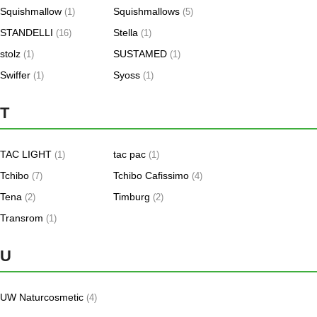
Squishmallow
Squishmallows
(1)
(5)
STANDELLI
Stella
(16)
(1)
stolz
SUSTAMED
(1)
(1)
Swiffer
Syoss
(1)
(1)
T
TAC LIGHT
tac pac
(1)
(1)
Tchibo
Tchibo Cafissimo
(7)
(4)
Tena
Timburg
(2)
(2)
Transrom
(1)
U
UW Naturcosmetic
(4)