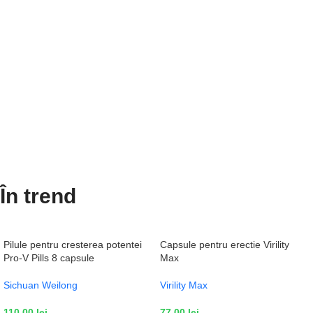
În trend
Pilule pentru cresterea potentei
Capsule pentru erectie Virility
Pro-V Pills 8 capsule
Max
Sichuan Weilong
Virility Max
110,00
lei
77,00
lei