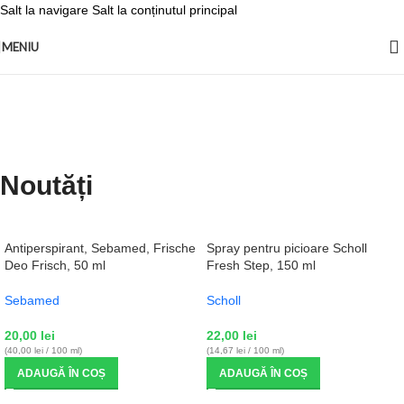
Salt la navigare
Salt la conținutul principal
MENIU
Noutăți
Antiperspirant, Sebamed, Frische
Spray pentru picioare Scholl
Deo Frisch, 50 ml
Fresh Step, 150 ml
Sebamed
Scholl
20,00
lei
22,00
lei
(40,00 lei / 100 ml)
(14,67 lei / 100 ml)
ADAUGĂ ÎN COȘ
ADAUGĂ ÎN COȘ