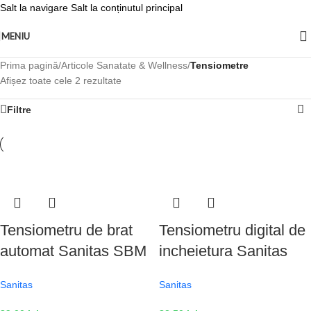
Salt la navigare
Salt la conținutul principal
MENIU
Prima pagină
/
Articole Sanatate & Wellness
/
Tensiometre
Afișez toate cele 2 rezultate
Filtre
Tensiometru de brat
Tensiometru digital de
automat Sanitas SBM
incheietura Sanitas
21
SBC22, display LCD,
Sanitas
Sanitas
Alb