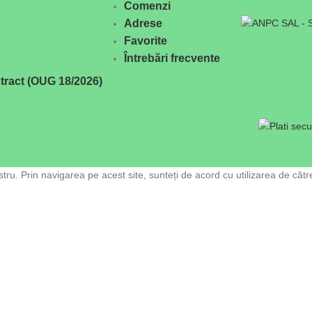
Comenzi
Adrese
Favorite
Întrebări frecvente
tract (OUG 18/2026)
ru. Prin navigarea pe acest site, sunteți de acord cu utilizarea de cătr