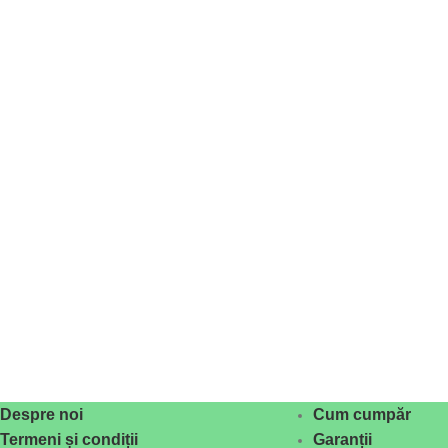
Despre noi
Cum cumpăr
Termeni și condiții
Garanții