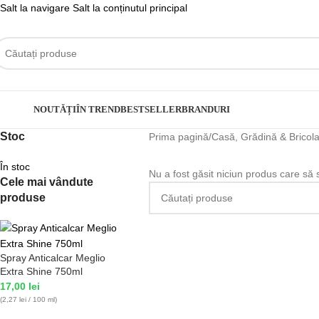
Salt la navigare
Salt la conținutul principal
ategorii
NOUTĂȚI
ÎN TREND
BESTSELLER
BRANDURI
Stoc
Prima pagină
/
Casă, Grădină & Bricola
În stoc
Nu a fost găsit niciun produs care să 
Cele mai vândute
produse
Spray Anticalcar Meglio
Extra Shine 750ml
17,00
lei
(2,27 lei / 100 ml)