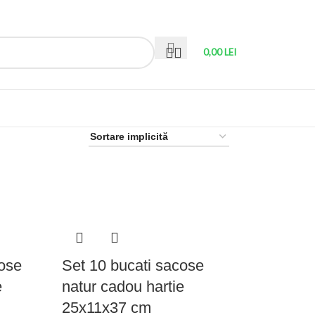
0,00
LEI
cose
Set 10 bucati sacose
e
natur cadou hartie
25x11x37 cm