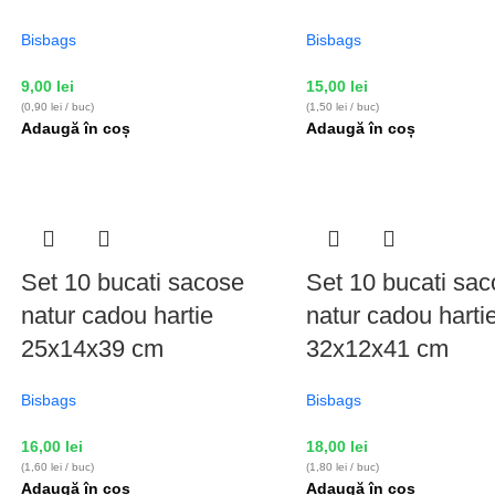
Bisbags
Bisbags
9,00
lei
15,00
lei
(0,90 lei / buc)
(1,50 lei / buc)
Adaugă în coș
Adaugă în coș
Set 10 bucati sacose
Set 10 bucati sa
natur cadou hartie
natur cadou harti
25x14x39 cm
32x12x41 cm
Bisbags
Bisbags
16,00
lei
18,00
lei
(1,60 lei / buc)
(1,80 lei / buc)
Adaugă în coș
Adaugă în coș