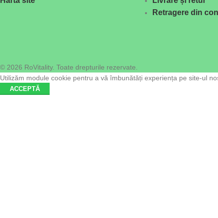
Hartă site
Livrare și retur
Retragere din con
© 2026 RoVitality. Toate drepturile rezervate.
Utilizăm module cookie pentru a vă îmbunătăți experiența pe site-ul nost
ACCEPTĂ