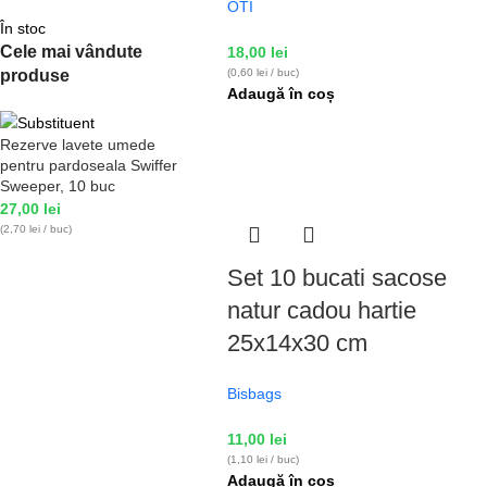
OTI
În stoc
Cele mai vândute
18,00
lei
produse
(0,60 lei / buc)
Adaugă în coș
Rezerve lavete umede
pentru pardoseala Swiffer
Sweeper, 10 buc
27,00
lei
(2,70 lei / buc)
Set 10 bucati sacose
natur cadou hartie
25x14x30 cm
Bisbags
11,00
lei
(1,10 lei / buc)
Adaugă în coș