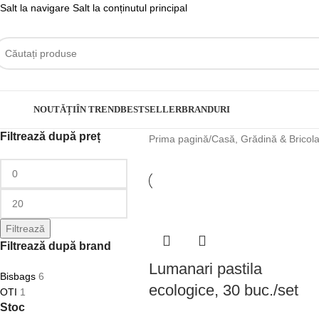
Salt la navigare
Salt la conținutul principal
ategorii
NOUTĂȚI
ÎN TREND
BESTSELLER
BRANDURI
Filtrează după preț
Prima pagină
/
Casă, Grădină & Bricola
Filtrează
Filtrează după brand
Lumanari pastila
Bisbags
6
ecologice, 30 buc./set
OTI
1
Stoc