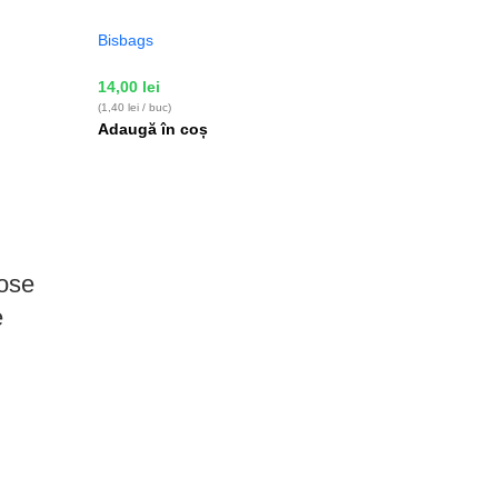
Bisbags
14,00
lei
(1,40 lei / buc)
Adaugă în coș
cose
e