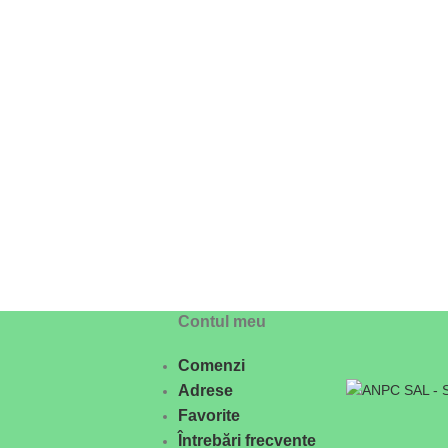
Contul meu
Comenzi
Adrese
Favorite
Întrebări frecvente