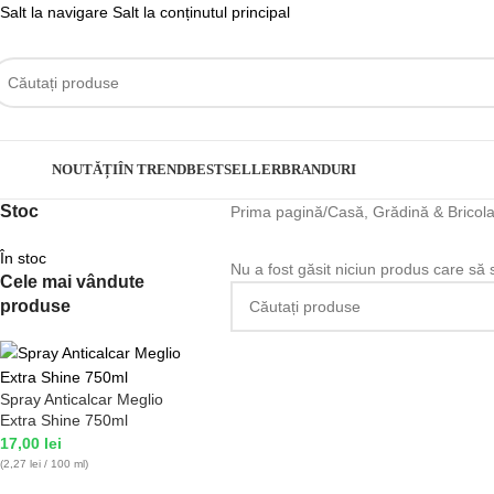
Salt la navigare
Salt la conținutul principal
ategorii
NOUTĂȚI
ÎN TREND
BESTSELLER
BRANDURI
Stoc
Prima pagină
/
Casă, Grădină & Bricola
În stoc
Nu a fost găsit niciun produs care să 
Cele mai vândute
produse
Spray Anticalcar Meglio
Extra Shine 750ml
17,00
lei
(2,27 lei / 100 ml)