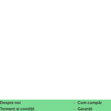
Despre noi
Cum cumpăr
Termeni și condiții
Garanții