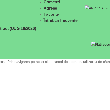
Comenzi
Adrese
Favorite
Întrebări frecvente
tract (OUG 18/2026)
ru. Prin navigarea pe acest site, sunteți de acord cu utilizarea de cătr