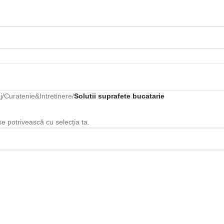
j
/
Curatenie&Intretinere
/
Solutii suprafete bucatarie
se potrivească cu selecția ta.