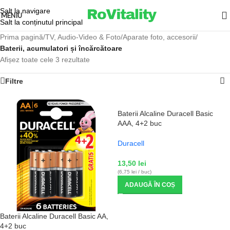
Salt la navigare
MENIU
Salt la conținutul principal
Prima pagină
/
TV, Audio-Video & Foto
/
Aparate foto, accesorii
/
Baterii, acumulatori și încărcătoare
Afișez toate cele 3 rezultate
Filtre
Baterii Alcaline Duracell Basic
AAA, 4+2 buc
Duracell
13,50
lei
(6,75 lei / buc)
ADAUGĂ ÎN COȘ
Baterii Alcaline Duracell Basic AA,
4+2 buc