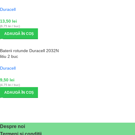
Duracell
13,50
lei
(6,75 lei / buc)
ADAUGĂ ÎN COȘ
Baterii rotunde Duracell 2032N
litiu 2 buc
Duracell
9,50
lei
(4,75 lei / buc)
ADAUGĂ ÎN COȘ
Despre noi
Termeni și condiții