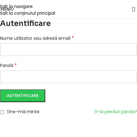
Salt la navigare
MENIU
Salt la conținutul principal
Autentificare
*
Nume utilizator sau adresă email
*
Parolă
AUTENTIFICARE
Ține-mă minte
Ți-ai pierdut parola?