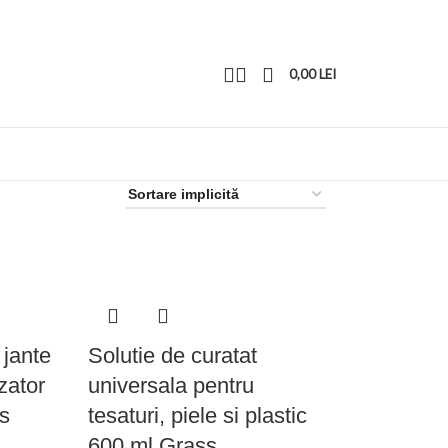
0,00
LEI
 jante
Solutie de curatat
izator
universala pentru
s
tesaturi, piele si plastic
600 ml Grass