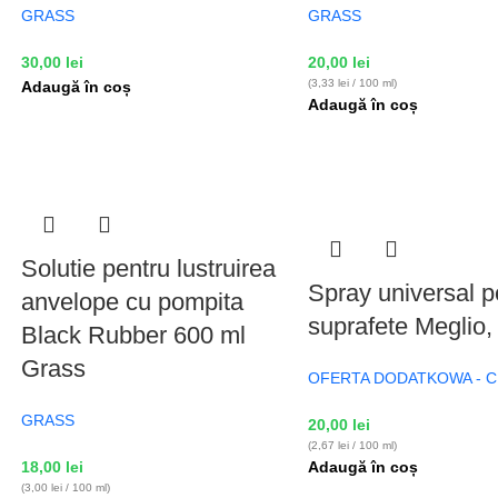
GRASS
GRASS
30,00
lei
20,00
lei
(3,33 lei / 100 ml)
Adaugă în coș
Adaugă în coș
Solutie pentru lustruirea
Spray universal p
anvelope cu pompita
suprafete Meglio,
Black Rubber 600 ml
Grass
OFERTA DODATKOWA - 
GRASS
20,00
lei
(2,67 lei / 100 ml)
18,00
lei
Adaugă în coș
(3,00 lei / 100 ml)