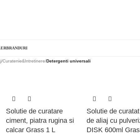
LER
BRANDURI
j
/
Curatenie&Intretinere
/
Detergenti universali
Solutie de curatare
Solutie de curatat
ciment, piatra rugina si
de aliaj cu pulver
calcar Grass 1 L
DISK 600ml Gras