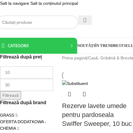
Salt la navigare
Salt la conținutul principal
CATEGORII
NOUTĂȚI
ÎN TREND
BESTSEL
Filtrează după preț
Prima pagină
/
Casă, Grădină & Bricola
Filtrează
Filtrează după brand
Rezerve lavete umede
pentru pardoseala
GRASS
5
OFERTA DODATKOWA -
Swiffer Sweeper, 10 buc
CHEMIA
1