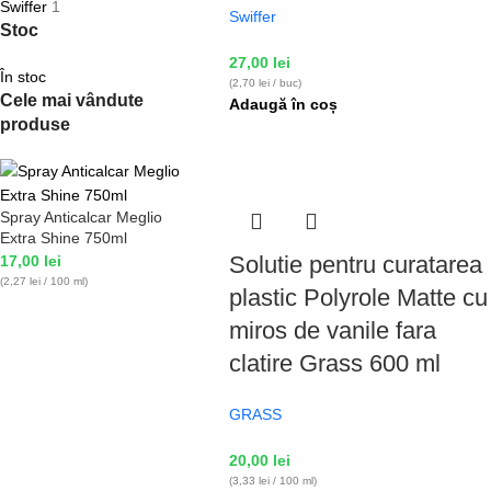
Swiffer
1
Swiffer
Stoc
27,00
lei
În stoc
(2,70 lei / buc)
Cele mai vândute
Adaugă în coș
produse
Spray Anticalcar Meglio
Extra Shine 750ml
Solutie pentru curatarea
17,00
lei
(2,27 lei / 100 ml)
plastic Polyrole Matte cu
miros de vanile fara
clatire Grass 600 ml
GRASS
20,00
lei
(3,33 lei / 100 ml)