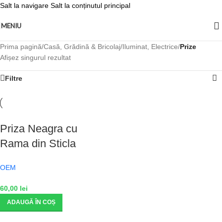
Salt la navigare
Salt la conținutul principal
MENIU
Prima pagină
/
Casă, Grădină & Bricolaj
/
Iluminat, Electrice
/
Prize
Afișez singurul rezultat
Filtre
Priza Neagra cu
Rama din Sticla
Simpla cu USB A si
OEM
USB c
60,00
lei
ADAUGĂ ÎN COȘ