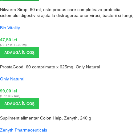
Nikvorm Sirop, 60 ml, este produs care completeaza protectia
sistemului digestiv si ajuta la distrugerea unor virusi, bacterii si fungi,
favorizand reducerea inflamatiilor si cicatrizarea mucoaselor lezate Bio
Vitality
Bio Vitality
47,50
lei
(79,17 lei / 100 ml)
ADAUGĂ ÎN COȘ
ProstaGood, 60 comprimate x 625mg, Only Natural
Only Natural
99,00
lei
(1,65 lei / buc)
ADAUGĂ ÎN COȘ
Supliment alimentar Colon Help, Zenyth, 240 g
Zenyth Pharmaceuticals