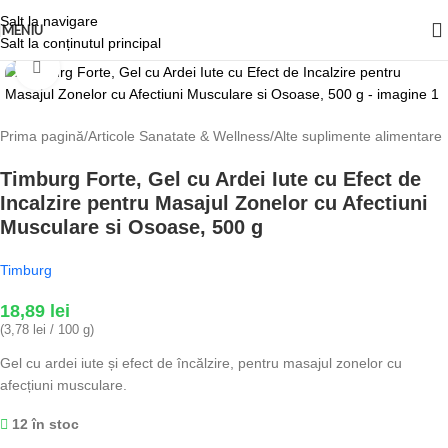
Salt la navigare
MENIU
Salt la conținutul principal
Fă clic pentru a mări
Prima pagină
/
Articole Sanatate & Wellness
/
Alte suplimente alimentare
Timburg Forte, Gel cu Ardei Iute cu Efect de
Incalzire pentru Masajul Zonelor cu Afectiuni
Musculare si Osoase, 500 g
Timburg
18,89
lei
(3,78 lei / 100 g)
Gel cu ardei iute și efect de încălzire, pentru masajul zonelor cu
afecțiuni musculare.
12 în stoc