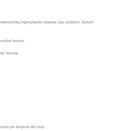
steoartrita hiperplaziei osease sau sciatice, leziuni
onfort termic.
 de minute.
eziva pe lenjeria de corp.