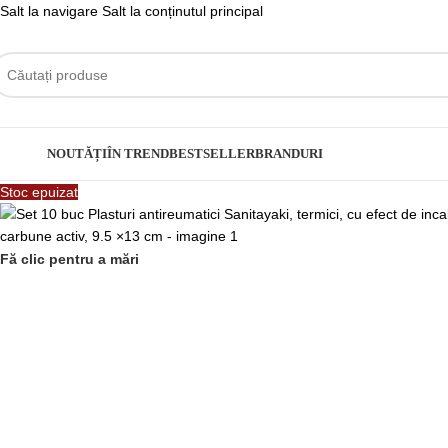
Salt la navigare
Salt la conținutul principal
ategorii
NOUTĂȚI
ÎN TREND
BESTSELLER
BRANDURI
Stoc epuizat
Fă clic pentru a mări