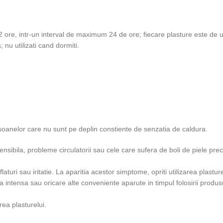
12 ore, intr-un interval de maximum 24 de ore; fiecare plasture este de uni
nu utilizati cand dormiti.
soanelor care nu sunt pe deplin constiente de senzatia de caldura.
 sensibila, probleme circulatorii sau cele care sufera de boli de piele 
aturi sau iritatie. La aparitia acestor simptome, opriti utilizarea plasture
ta intensa sau oricare alte conveniente aparute in timpul folosirii produsu
rea plasturelui.