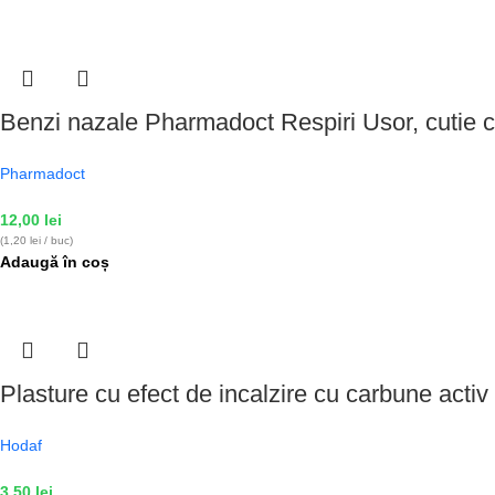
Benzi nazale Pharmadoct Respiri Usor, cutie c
Pharmadoct
12,00
lei
(1,20 lei / buc)
Adaugă în coș
Plasture cu efect de incalzire cu carbune activ
Hodaf
3,50
lei