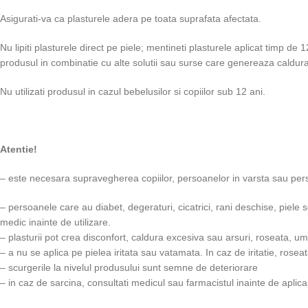
Asigurati-va ca plasturele adera pe toata suprafata afectata.
Nu lipiti plasturele direct pe piele; mentineti plasturele aplicat timp de 
produsul in combinatie cu alte solutii sau surse care genereaza caldura; 
Nu utilizati produsul in cazul bebelusilor si copiilor sub 12 ani.
Atentie!
– este necesara supravegherea copiilor, persoanelor in varsta sau per
– persoanele care au diabet, degeraturi, cicatrici, rani deschise, piele
medic inainte de utilizare.
– plasturii pot crea disconfort, caldura excesiva sau arsuri, roseata, umfl
– a nu se aplica pe pielea iritata sau vatamata. In caz de iritatie, rosea
– scurgerile la nivelul produsului sunt semne de deteriorare
– in caz de sarcina, consultati medicul sau farmacistul inainte de aplica