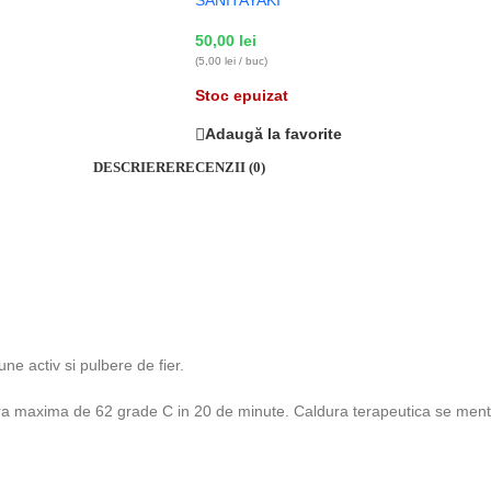
SANITAYAKI
50,00
lei
(5,00 lei / buc)
Stoc epuizat
Adaugă la favorite
DESCRIERE
RECENZII (0)
ne activ si pulbere de fier.
ura maxima de 62 grade C in 20 de minute. Caldura terapeutica se menti