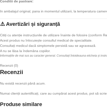
Conditii de pastrare:
In ambalajul original, pana in momentul utilizarii, la temperatura camer
⚠️ Avertizări și siguranță
Citiți cu atenție instrucțiunile de utilizare înainte de folosire (confor
Acest produs nu înlocuiește consultul medical de specialitate.
Consultați medicul dacă simptomele persistă sau se agravează.
A nu se lăsa la îndemâna copiilor.
Informațiile de mai sus au caracter general. Consultați întotdeauna eticheta și inst
Recenzii (0)
Recenzii
Nu există recenzii până acum.
Numai clienții autentificați, care au cumpărat acest produs, pot să scrie
Produse similare