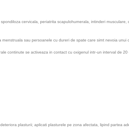
 spondiloza cervicala, periatrita scapulohumerala, intinderi musculare, o
ada menstruala sau persoanele cu dureri de spate care simt nevoia unui c
le continute se activeaza in contact cu oxigenul intr-un interval de 20
deteriora plasturii; aplicati plasturele pe zona afectata, lipind partea ad