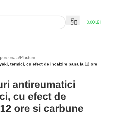
0,00
LEI
 personala
/
Plasturi
/
aki, termici, cu efect de incalzire pana la 12 ore
ri antireumatici
ci, cu efect de
 12 ore si carbune