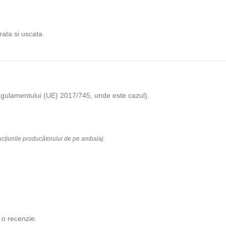
rata si uscata.
m Regulamentului (UE) 2017/745, unde este cazul).
rucțiunile producătorului de pe ambalaj.
 o recenzie.