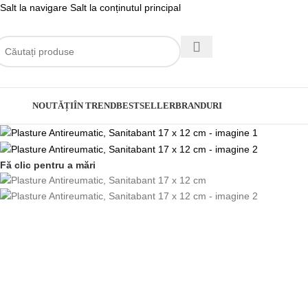
Salt la navigare
Salt la conținutul principal
ategorii
NOUTĂȚI
ÎN TREND
BESTSELLER
BRANDURI
Fă clic pentru a mări