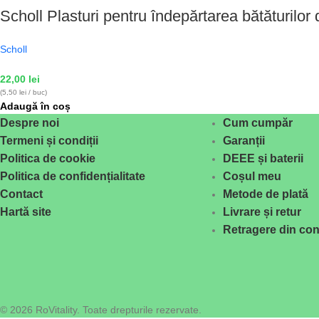
Scholl Plasturi pentru îndepărtarea bătăturilor 
Scholl
22,00
lei
(5,50 lei / buc)
Adaugă în coș
Despre noi
Cum cumpăr
Termeni și condiții
Garanții
Politica de cookie
DEEE și baterii
Politica de confidențialitate
Coșul meu
Contact
Metode de plată
Hartă site
Livrare și retur
Retragere din con
© 2026 RoVitality. Toate drepturile rezervate.