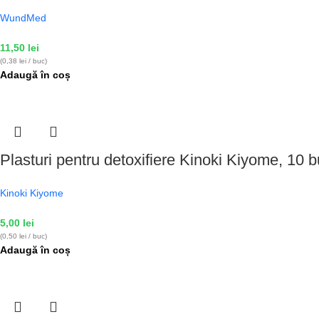
WundMed
11,50
lei
(0,38 lei / buc)
Adaugă în coș
Plasturi pentru detoxifiere Kinoki Kiyome, 10 b
Kinoki Kiyome
5,00
lei
(0,50 lei / buc)
Adaugă în coș