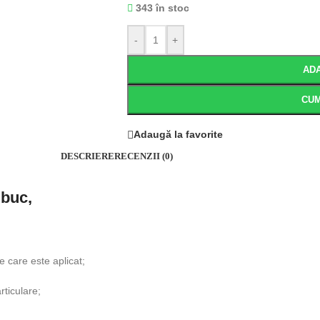
343 în stoc
-
+
ADA
CU
Adaugă la favorite
DESCRIERE
RECENZII (0)
 buc,
e care este aplicat;
ticulare;