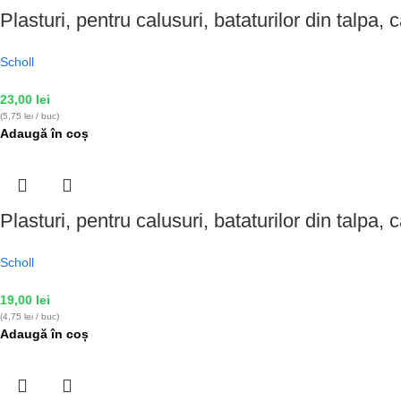
Plasturi, pentru calusuri, bataturilor din talpa,
Scholl
23,00
lei
(5,75 lei / buc)
Adaugă în coș
Plasturi, pentru calusuri, bataturilor din talpa,
Scholl
19,00
lei
(4,75 lei / buc)
Adaugă în coș