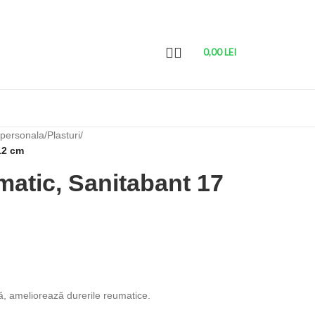
0,00
LEI
 personala
/
Plasturi
/
12 cm
matic, Sanitabant 17
ă, ameliorează durerile reumatice.