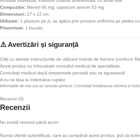
Ambalat individual; Plasture cutanat antireumatic cu ardei iute.
Compozitie:
Mentol 66 mg; capsicum annum 53 mg.
Dimensiuni:
17 x 12 cm.
Utilizare:
1 plasture pe zi, se aplica prin presare uniforma pe pielea cu
Prezentare:
1 bucata.
⚠️ Avertizări și siguranță
Citiți cu atenție instrucțiunile de utilizare înainte de folosire (confor
Acest produs nu înlocuiește consultul medical de specialitate.
Consultați medicul dacă simptomele persistă sau se agravează.
A nu se lăsa la îndemâna copiilor.
Informațiile de mai sus au caracter general. Consultați întotdeauna eticheta și inst
Recenzii (0)
Recenzii
Nu există recenzii până acum.
Numai clienții autentificați, care au cumpărat acest produs, pot să scrie