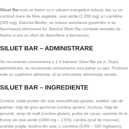
Siluet Bar
este un baton cu o valoare energetica redusa, dar cu un
continut mare de fibre vegetale, ceai verde (1.000 mg) si l-carnitina
(320 mg). Datorita fibrelor, se reduce asimilarea grasimilor si se
favorizeaza eliminarea lor. Batonul Siluet Bar combate senzatia de
foame si are un efect de detoxifiere a stomacului.
SILUET BAR – ADMINISTRARE
Se recomanda consumarea a 1-3 batoane
Siluet Bar
pe zi. Dupa
administrare, se recomanda consumarea unui pahar cu apa. Produsul
este un supliment alimentar, el nu inlocuieste alimentatia variata.
SILUET BAR – INGREDIENTE
Contine: izolat proteic din soia nemodificata genetic, maltitol, ulei de
palmier, fulgi de grau germinat (contine gluten), fructoza, fulgi de
porumb, sirop de malt (contine gluten), pudra de cacao, seminte de in,
frunze de ceai verde (1000 mg – 2,5%), caroba (praf de roscove),
arahide prajite, lecitina din soia, L-carnitina (0,8% – 320 mg/baton),