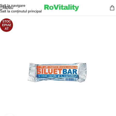
Salt la navigare
MENIU
Salt la conținutul principal
STOC
EPUIZ
AT