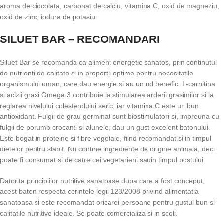
aroma de ciocolata, carbonat de calciu, vitamina C, oxid de magneziu,
oxid de zinc, iodura de potasiu.
SILUET BAR – RECOMANDARI
Siluet Bar se recomanda ca aliment energetic sanatos, prin continutul
de nutrienti de calitate si in proportii optime pentru necesitatile
organismului uman, care dau energie si au un rol benefic. L-carnitina
si acizii grasi Omega 3 contribuie la stimularea arderii grasimilor si la
reglarea nivelului colesterolului seric, iar vitamina C este un bun
antioxidant. Fulgii de grau germinat sunt biostimulatori si, impreuna cu
fulgii de porumb crocanti si alunele, dau un gust excelent batonului.
Este bogat in proteine si fibre vegetale, fiind recomandat si in timpul
dietelor pentru slabit. Nu contine ingrediente de origine animala, deci
poate fi consumat si de catre cei vegetarieni sauin timpul postului.
Datorita principiilor nutritive sanatoase dupa care a fost conceput,
acest baton respecta cerintele legii 123/2008 privind alimentatia
sanatoasa si este recomandat oricarei persoane pentru gustul bun si
calitatile nutritive ideale. Se poate comercializa si in scoli.