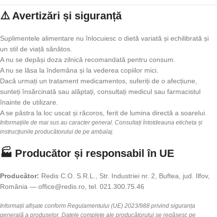
⚠️ Avertizări și siguranță
Suplimentele alimentare nu înlocuiesc o dietă variată și echilibrată și
un stil de viață sănătos.
A nu se depăși doza zilnică recomandată pentru consum.
A nu se lăsa la îndemâna și la vederea copiilor mici.
Dacă urmați un tratament medicamentos, suferiți de o afecțiune,
sunteți însărcinată sau alăptați, consultați medicul sau farmacistul
înainte de utilizare.
A se păstra la loc uscat și răcoros, ferit de lumina directă a soarelui.
Informațiile de mai sus au caracter general. Consultați întotdeauna eticheta și
instrucțiunile producătorului de pe ambalaj.
🏭 Producător și responsabil în UE
Producător:
Redis C.O. S.R.L., Str. Industriei nr. 2, Buftea, jud. Ilfov,
România — office@redis.ro, tel. 021.300.75.46
Informații afișate conform Regulamentului (UE) 2023/988 privind siguranța
generală a produselor. Datele complete ale producătorului se regăsesc pe