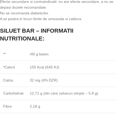
Efecte secundare si contraindicatii: nu are efecte secundare, a nu se
depasi dozele recomandate.
Nu se recomanda diabeticilor.
A se pastra in locuri ferite de umezeala si caldura.
SILUET BAR – INFORMATII
NUTRITIONALE:
**
/40 g baton
*Calorii
155 Kcal (645 KJ)
Calciu
32 mg (4% DZR)
Carbohidrati
12,71 g (din care zaharuri simple – 5,8 g)
Fibre
2,18 g