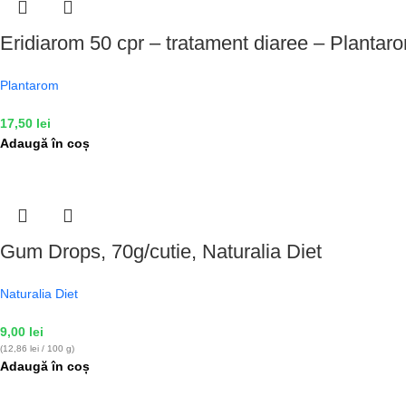
Eridiarom 50 cpr – tratament diaree – Plantar
Plantarom
17,50
lei
Adaugă în coș
Gum Drops, 70g/cutie, Naturalia Diet
Naturalia Diet
9,00
lei
(12,86 lei / 100 g)
Adaugă în coș