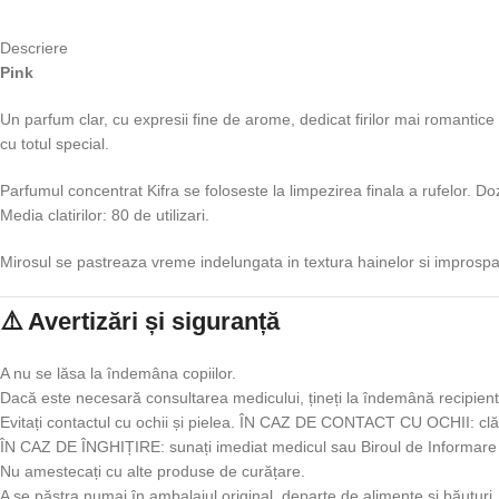
Descriere
Pink
Un parfum clar, cu expresii fine de arome, dedicat firilor mai romantic
cu totul special.
Parfumul concentrat Kifra se foloseste la limpezirea finala a rufelor. 
Media clatirilor: 80 de utilizari.
Mirosul se pastreaza vreme indelungata in textura hainelor si improsp
⚠️ Avertizări și siguranță
A nu se lăsa la îndemâna copiilor.
Dacă este necesară consultarea medicului, țineți la îndemână recipient
Evitați contactul cu ochii și pielea. ÎN CAZ DE CONTACT CU OCHII: clăt
ÎN CAZ DE ÎNGHIȚIRE: sunați imediat medicul sau Biroul de Informare 
Nu amestecați cu alte produse de curățare.
A se păstra numai în ambalajul original, departe de alimente și băuturi.