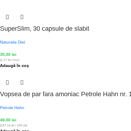
SuperSlim, 30 capsule de slabit
Naturalia Diet
35,00
lei
(1,17 lei / buc)
Adaugă în coș
Vopsea de par fara amoniac Petrole Hahn nr. 1
Petrole Hahn
48,00
lei
(137,14 lei / 100 ml)