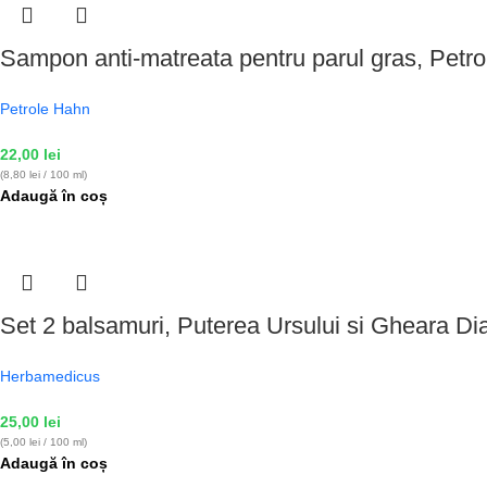
Sampon anti-matreata pentru parul gras, Petr
Petrole Hahn
22,00
lei
(8,80 lei / 100 ml)
Adaugă în coș
Set 2 balsamuri, Puterea Ursului si Gheara Di
Herbamedicus
25,00
lei
(5,00 lei / 100 ml)
Adaugă în coș