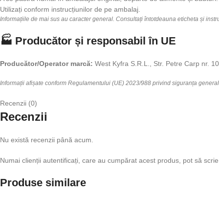
Utilizați conform instrucțiunilor de pe ambalaj.
Informațiile de mai sus au caracter general. Consultați întotdeauna eticheta și inst
🏭 Producător și responsabil în UE
Producător/Operator marcă:
West Kyfra S.R.L., Str. Petre Carp nr. 
Informații afișate conform Regulamentului (UE) 2023/988 privind siguranța genera
Recenzii (0)
Recenzii
Nu există recenzii până acum.
Numai clienții autentificați, care au cumpărat acest produs, pot să scrie
Produse similare