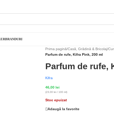
LER
BRANDURI
Prima pagină
/
Casă, Grădină & Bricolaj
/
Cur
Parfum de rufe, Kifra Pink, 200 ml
Parfum de rufe, K
Kifra
46,00
lei
(23,00 lei / 100 ml)
Stoc epuizat
Adaugă la favorite