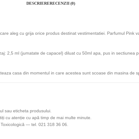
DESCRIERE
RECENZII (0)
e care aleg cu grija orice produs destinat vestimentatiei. Parfumul Pin
Dozaj: 2,5 ml (jumatate de capacel) diluat cu 50ml apa, pus in sectiunea
ateaza casa din momentul in care acestea sunt scoase din masina de sp
ul sau eticheta produsului.
iți cu atenție cu apă timp de mai multe minute.
Toxicologică — tel. 021 318 36 06.