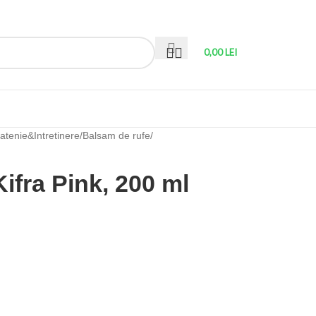
0,00
LEI
atenie&Intretinere
/
Balsam de rufe
/
ifra Pink, 200 ml