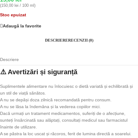
(150,00 lei / 100 ml)
Stoc epuizat
Adaugă la favorite
DESCRIERE
RECENZII (0)
Descriere
⚠️ Avertizări și siguranță
Suplimentele alimentare nu înlocuiesc o dietă variată și echilibrată și
un stil de viață sănătos.
A nu se depăși doza zilnică recomandată pentru consum.
A nu se lăsa la îndemâna și la vederea copiilor mici.
Dacă urmați un tratament medicamentos, suferiți de o afecțiune,
sunteți însărcinată sau alăptați, consultați medicul sau farmacistul
înainte de utilizare.
A se păstra la loc uscat și răcoros, ferit de lumina directă a soarelui.