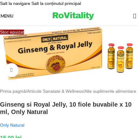
Salt la navigare
Salt la conținutul principal
MENIU
Stoc epuizat
Fă clic pentru a mări
Prima pagină
/
Articole Sanatate & Wellness
/
Alte suplimente alimentare
Ginseng si Royal Jelly, 10 fiole buvabile x 10
ml, Only Natural
Only Natural
15,00
lei