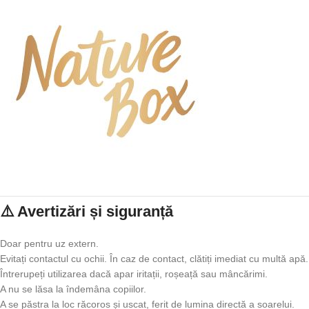
⚠️ Avertizări și siguranță
Doar pentru uz extern.
Evitați contactul cu ochii. În caz de contact, clătiți imediat cu multă apă.
Întrerupeți utilizarea dacă apar iritații, roșeață sau mâncărimi.
A nu se lăsa la îndemâna copiilor.
A se păstra la loc răcoros și uscat, ferit de lumina directă a soarelui.