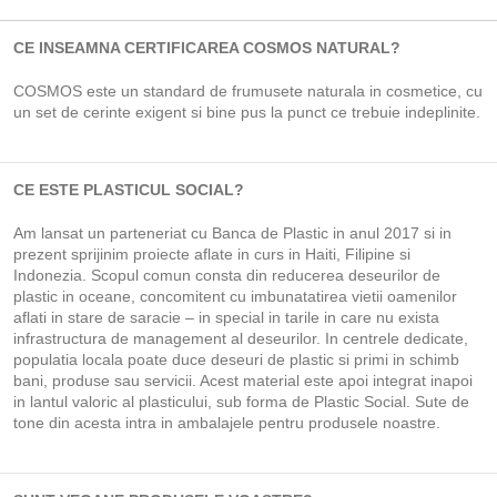
CE INSEAMNA CERTIFICAREA COSMOS NATURAL?
COSMOS este un standard de frumusete naturala in cosmetice, cu
un set de cerinte exigent si bine pus la punct ce trebuie indeplinite.
CE ESTE PLASTICUL SOCIAL?
Am lansat un parteneriat cu Banca de Plastic in anul 2017 si in
prezent sprijinim proiecte aflate in curs in Haiti, Filipine si
Indonezia. Scopul comun consta din reducerea deseurilor de
plastic in oceane, concomitent cu imbunatatirea vietii oamenilor
aflati in stare de saracie – in special in tarile in care nu exista
infrastructura de management al deseurilor. In centrele dedicate,
populatia locala poate duce deseuri de plastic si primi in schimb
bani, produse sau servicii. Acest material este apoi integrat inapoi
in lantul valoric al plasticului, sub forma de Plastic Social. Sute de
tone din acesta intra in ambalajele pentru produsele noastre.