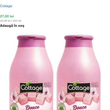
Cottage
27,00
lei
(10,80 lei / 100 ml)
Adaugă în coș