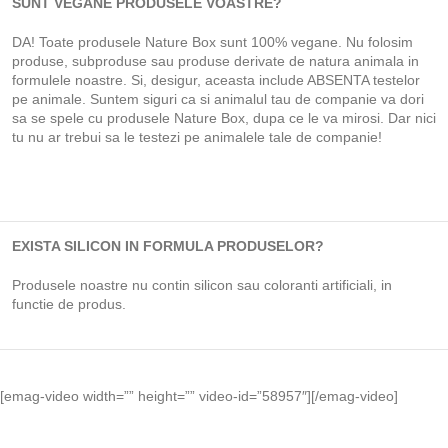
SUNT VEGANE PRODUSELE VOASTRE?
DA! Toate produsele Nature Box sunt 100% vegane. Nu folosim
produse, subproduse sau produse derivate de natura animala in
formulele noastre. Si, desigur, aceasta include ABSENTA testelor
pe animale. Suntem siguri ca si animalul tau de companie va dori
sa se spele cu produsele Nature Box, dupa ce le va mirosi. Dar nici
tu nu ar trebui sa le testezi pe animalele tale de companie!
EXISTA SILICON IN FORMULA PRODUSELOR?
Produsele noastre nu contin silicon sau coloranti artificiali, in
functie de produs.
[emag-video width=”” height=”” video-id=”58957″][/emag-video]