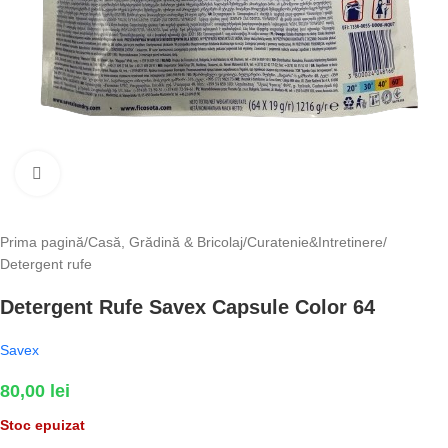
Fă clic pentru a mări
Prima pagină
/
Casă, Grădină & Bricolaj
/
Curatenie&Intretinere
/
Detergent rufe
Detergent Rufe Savex Capsule Color 64
Savex
80,00
lei
Stoc epuizat