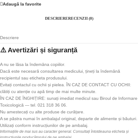
Adaugă la favorite
DESCRIERE
RECENZII (0)
Descriere
⚠️ Avertizări și siguranță
A nu se lăsa la îndemâna copiilor.
Dacă este necesară consultarea medicului, țineți la îndemână
recipientul sau eticheta produsului.
Evitați contactul cu ochii și pielea. ÎN CAZ DE CONTACT CU OCHII:
clătiți cu atenție cu apă timp de mai multe minute.
ÎN CAZ DE ÎNGHIȚIRE: sunați imediat medicul sau Biroul de Informare
Toxicologică — tel. 021 318 36 06.
Nu amestecați cu alte produse de curățare.
A se păstra numai în ambalajul original, departe de alimente și băuturi.
Utilizați conform instrucțiunilor de pe ambalaj.
Informațiile de mai sus au caracter general. Consultați întotdeauna eticheta și
instrucțiunile producătorului de pe ambalaj.