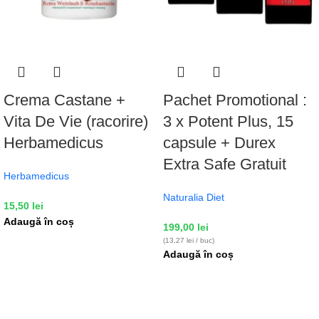
Crema Castane +
Pachet Promotional :
Vita De Vie (racorire)
3 x Potent Plus, 15
Herbamedicus
capsule + Durex
Extra Safe Gratuit
Herbamedicus
Naturalia Diet
15,50
lei
Adaugă în coș
199,00
lei
(13,27 lei / buc)
Adaugă în coș