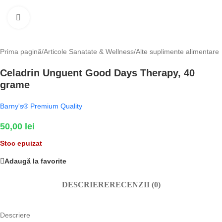
Fă clic pentru a mări
Prima pagină
/
Articole Sanatate & Wellness
/
Alte suplimente alimentare
Celadrin Unguent Good Days Therapy, 40
grame
Barny's® Premium Quality
50,00
lei
Stoc epuizat
Adaugă la favorite
DESCRIERE
RECENZII (0)
Descriere