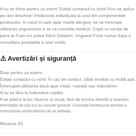
A nu se folosi pentru uz intern! Evitati contactul cu ochii! A nu se aplica
pe rani deschise! Intoleranta individuala la unul din componentele
produsului. In cazul in care apar reactii alergice, se va intrerupe
utilizarea unguentului si se va consulta medicul. Copiii cu varste de
pana la 3 ani vor putea folosi Celadrin Unguent Forte numai dupa o
consultare prealabila a unui medic.
⚠️ Avertizări și siguranță
Doar pentru uz extern.
Evitați contactul cu ochii. În caz de contact, clătiți imediat cu multă apă.
Întrerupeți utilizarea dacă apar iritații, roșeață sau mâncărimi.
A nu se lăsa la îndemâna copiilor.
A se păstra la loc răcoros și uscat, ferit de lumina directă a soarelui.
Informațiile de mai sus au caracter general. Consultați întotdeauna eticheta și
instrucțiunile producătorului de pe ambalaj.
Recenzii (0)