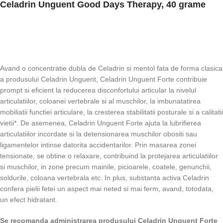
Celadrin Unguent Good Days Therapy, 40 grame
Avand o concentratie dubla de Celadrin si mentol fata de forma clasica
a produsului Celadrin Unguent, Celadrin Unguent Forte contribuie
prompt si eficient la reducerea disconfortului articular la nivelul
articulatiilor, coloanei vertebrale si al muschilor, la imbunatatirea
mobiliatii functiei articulare, la cresterea stabilitatii posturale si a calitatii
vietii*. De asemenea, Celadrin Unguent Forte ajuta la lubrifierea
articulatiilor incordate si la detensionarea muschilor obositi sau
ligamentelor intinse datorita accidentarilor. Prin masarea zonei
tensionate, se obtine o relaxare, contribuind la protejarea articulatiilor
si muschilor, in zone precum mainile, picioarele, coatele, genunchii,
soldurile, coloana vertebrala etc. In plus, substanta activa Celadrin
confera pielii fetei un aspect mai neted si mai ferm, avand, totodata,
un efect hidratant.
Se recomanda administrarea produsului Celadrin Unguent Forte