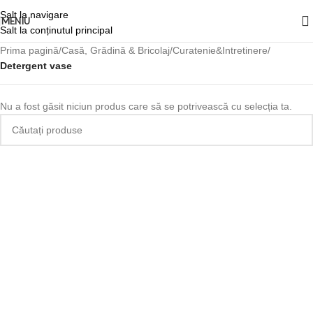
Salt la navigare
MENIU
Salt la conținutul principal
Prima pagină
/
Casă, Grădină & Bricolaj
/
Curatenie&Intretinere
/
Detergent vase
Nu a fost găsit niciun produs care să se potrivească cu selecția ta.