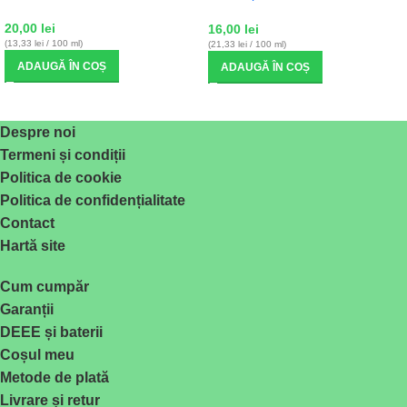
20,00
lei
16,00
lei
(13,33 lei / 100 ml)
(21,33 lei / 100 ml)
ADAUGĂ ÎN COȘ
ADAUGĂ ÎN COȘ
Despre noi
Termeni și condiții
Politica de cookie
Politica de confidențialitate
Contact
Hartă site
Cum cumpăr
Garanții
DEEE și baterii
Coșul meu
Metode de plată
Livrare și retur