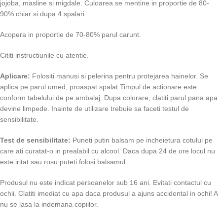
jojoba, masline si migdale. Culoarea se mentine in proportie de 80-
90% chiar si dupa 4 spalari.
Acopera in proportie de 70-80% parul carunt.
Cititi instructiunile cu atentie.
Aplicare:
Folositi manusi si pelerina pentru protejarea hainelor. Se
aplica pe parul umed, proaspat spalat.Timpul de actionare este
conform tabelului de pe ambalaj. Dupa colorare, clatiti parul pana apa
devine limpede. Inainte de utilizare trebuie sa faceti testul de
sensibilitate.
Test de sensibilitate:
Puneti putin balsam pe incheietura cotului pe
care ati curatat-o in prealabil cu alcool. Daca dupa 24 de ore locul nu
este iritat sau rosu puteti folosi balsamul.
Produsul nu este indicat persoanelor sub 16 ani. Evitati contactul cu
ochii. Clatiti imediat cu apa daca produsul a ajuns accidental in ochi! A
nu se lasa la indemana copiilor.