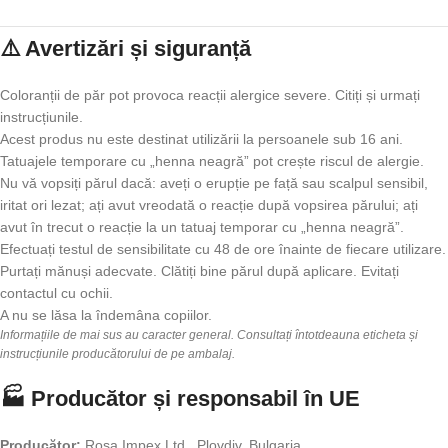
⚠️ Avertizări și siguranță
Coloranții de păr pot provoca reacții alergice severe. Citiți și urmați
instrucțiunile.
Acest produs nu este destinat utilizării la persoanele sub 16 ani.
Tatuajele temporare cu „henna neagră” pot crește riscul de alergie.
Nu vă vopsiți părul dacă: aveți o erupție pe față sau scalpul sensibil,
iritat ori lezat; ați avut vreodată o reacție după vopsirea părului; ați
avut în trecut o reacție la un tatuaj temporar cu „henna neagră”.
Efectuați testul de sensibilitate cu 48 de ore înainte de fiecare utilizare.
Purtați mănuși adecvate. Clătiți bine părul după aplicare. Evitați
contactul cu ochii.
A nu se lăsa la îndemâna copiilor.
Informațiile de mai sus au caracter general. Consultați întotdeauna eticheta și
instrucțiunile producătorului de pe ambalaj.
🏭 Producător și responsabil în UE
Producător:
Rosa Impex Ltd., Plovdiv, Bulgaria