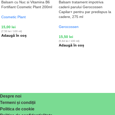
Balsam cu Nuc si Vitamina B6
Balsam tratament impotriva
Fortifiant Cosmetic Plant 200ml
caderii parului Gerocossen
Capilar+ pentru par predispus la
cadere, 275 ml
Cosmetic Plant
Gerocossen
15,00
lei
(7,50 lei / 100 ml)
Adaugă în coș
15,50
lei
(5,64 lei / 100 ml)
Adaugă în coș
Despre noi
Termeni și condiții
Politica de cookie