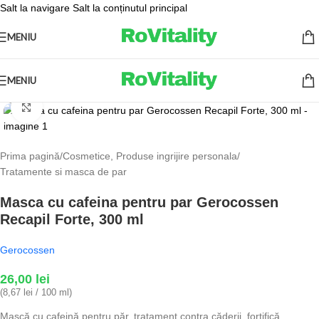
Salt la navigare
Salt la conținutul principal
MENIU
MENIU
Fă clic pentru a mări
Prima pagină
/
Cosmetice, Produse ingrijire personala
/
Tratamente si masca de par
Masca cu cafeina pentru par Gerocossen
Recapil Forte, 300 ml
Gerocossen
26,00
lei
(8,67 lei / 100 ml)
Mască cu cafeină pentru păr, tratament contra căderii, fortifică