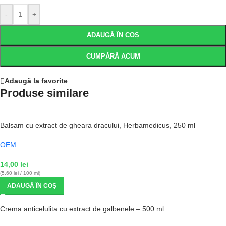
-
+
ADAUGĂ ÎN COȘ
CUMPĂRĂ ACUM
Adaugă la favorite
Produse similare
Balsam cu extract de gheara dracului, Herbamedicus, 250 ml
OEM
14,00
lei
(5,60 lei / 100 ml)
ADAUGĂ ÎN COȘ
Crema anticelulita cu extract de galbenele – 500 ml