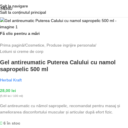
Salt la navigare
MENIU
Salt la conținutul principal
Fă clic pentru a mări
Prima pagină
/
Cosmetice, Produse ingrijire personala
/
Lotiuni si creme de corp
Gel antireumatic Puterea Calului cu namol
sapropelic 500 ml
Herbal Kraft
28,00
lei
(5,60 lei / 100 ml)
Gel antireumatic cu nămol sapropelic, recomandat pentru masaj și
ameliorarea disconfortului muscular și articular după efort fizic.
6 în stoc