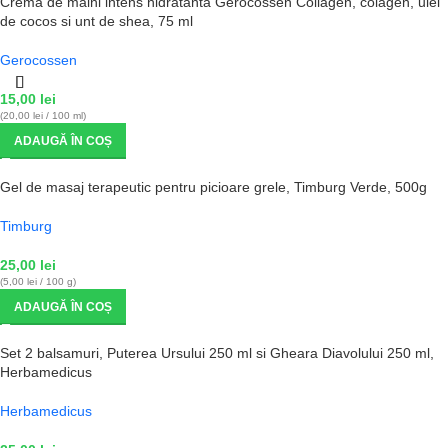
Crema de maini intens hidratanta Gerocossen Collagen, colagen, ulei
de cocos si unt de shea, 75 ml
Gerocossen
15,00
lei
(20,00 lei / 100 ml)
ADAUGĂ ÎN COȘ
Gel de masaj terapeutic pentru picioare grele, Timburg Verde, 500g
Timburg
25,00
lei
(5,00 lei / 100 g)
ADAUGĂ ÎN COȘ
Set 2 balsamuri, Puterea Ursului 250 ml si Gheara Diavolului 250 ml,
Herbamedicus
Herbamedicus