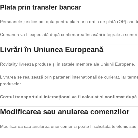
Plata prin transfer bancar
Persoanele juridice pot opta pentru plata prin ordin de plată (OP) sau t
Comanda va fi expediată după confirmarea încasării integrale a sumei 
Livrări în Uniunea Europeană
Rovitality livrează produse și în statele membre ale Uniunii Europene.
Livrarea se realizează prin parteneri internaționali de curierat, iar term
produselor.
Costul transportului internațional va fi calculat și confirmat dup
Modificarea sau anularea comenzilor
Modificarea sau anularea unei comenzi poate fi solicitată telefonic sau 