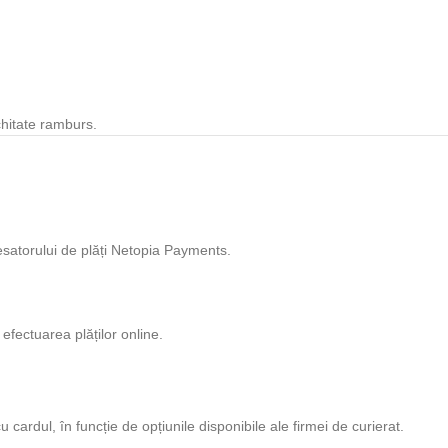
hitate ramburs.
cesatorului de plăți Netopia Payments.
 efectuarea plăților online.
cardul, în funcție de opțiunile disponibile ale firmei de curierat.