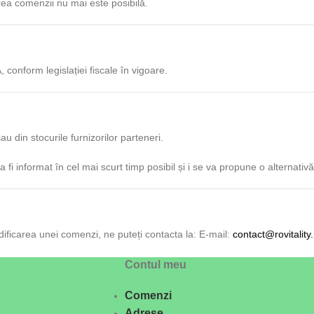
rea comenzii nu mai este posibilă.
 conform legislației fiscale în vigoare.
au din stocurile furnizorilor parteneri.
a fi informat în cel mai scurt timp posibil și i se va propune o alternat
dificarea unei comenzi, ne puteți contacta la: E-mail:
contact@rovitality.
Contul meu
Comenzi
Adrese