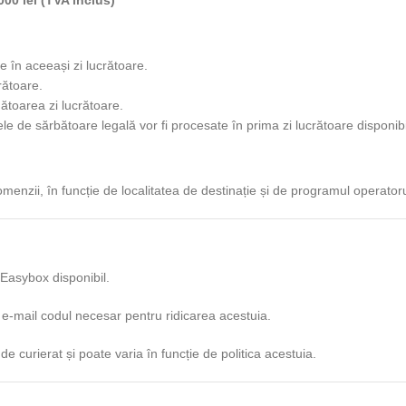
0 lei (TVA inclus)
 în aceeași zi lucrătoare.
rătoare.
ătoarea zi lucrătoare.
e de sărbătoare legală vor fi procesate în prima zi lucrătoare disponibi
enzii, în funcție de localitatea de destinație și de programul operatoru
t Easybox disponibil.
 e-mail codul necesar pentru ridicarea acestuia.
e curierat și poate varia în funcție de politica acestuia.