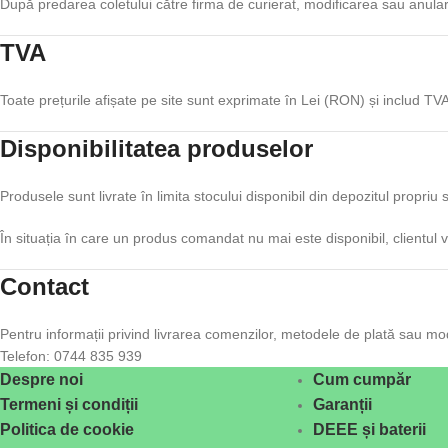
După predarea coletului către firma de curierat, modificarea sau anula
TVA
Toate prețurile afișate pe site sunt exprimate în Lei (RON) și includ TVA,
Disponibilitatea produselor
Produsele sunt livrate în limita stocului disponibil din depozitul propriu s
În situația în care un produs comandat nu mai este disponibil, clientul v
Contact
Pentru informații privind livrarea comenzilor, metodele de plată sau mo
Telefon: 0744 835 939
Despre noi
Cum cumpăr
Termeni și condiții
Garanții
Politica de cookie
DEEE și baterii