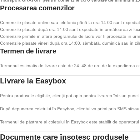
Transport GRATUIT pentru comenzile cu o valoare de minimum 1.00
Procesarea comenzilor
Comenzile plasate online sau telefonic până la ora 14:00 sunt expediate
Comenzile plasate după ora 14:00 sunt expediate în următoarea zi luc
Comenzile primite în afara programului de lucru vor fi procesate în urm
Comenzile plasate vineri după ora 14:00, sâmbătă, duminică sau în zilel
Termen de livrare
Termenul estimativ de livrare este de 24–48 de ore de la expedierea com
Livrare la Easybox
Pentru produsele eligibile, clienții pot opta pentru livrarea într-un punc
După depunerea coletului în Easybox, clientul va primi prin SMS și/sau
Termenul de păstrare al coletului în Easybox este stabilit de operatorul d
Documente care însoțesc produsele