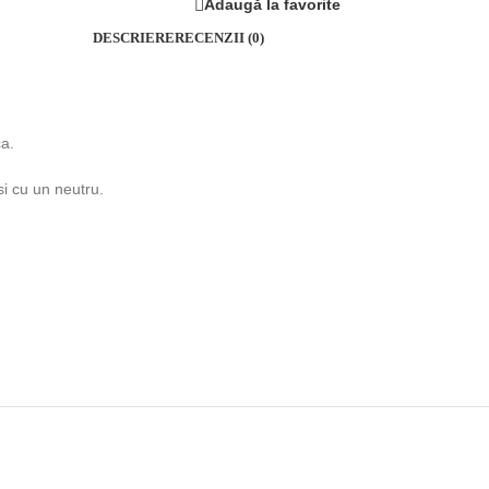
Adaugă la favorite
DESCRIERE
RECENZII (0)
ca.
si cu un neutru.