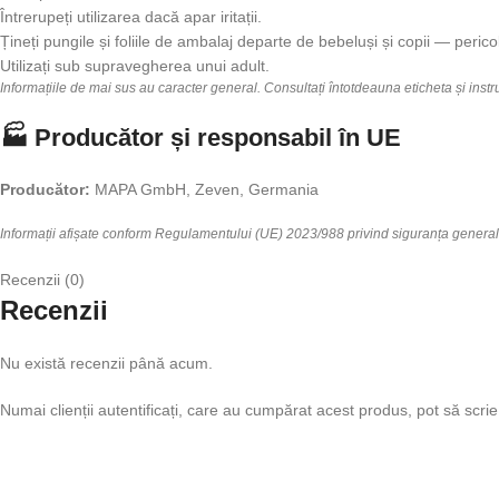
Întrerupeți utilizarea dacă apar iritații.
Țineți pungile și foliile de ambalaj departe de bebeluși și copii — peric
Utilizați sub supravegherea unui adult.
Informațiile de mai sus au caracter general. Consultați întotdeauna eticheta și inst
🏭 Producător și responsabil în UE
Producător:
MAPA GmbH, Zeven, Germania
Informații afișate conform Regulamentului (UE) 2023/988 privind siguranța genera
Recenzii (0)
Recenzii
Nu există recenzii până acum.
Numai clienții autentificați, care au cumpărat acest produs, pot să scrie