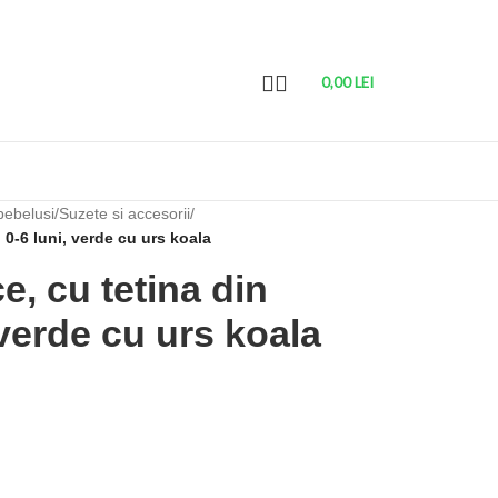
0,00
LEI
bebelusi
/
Suzete si accesorii
/
 0-6 luni, verde cu urs koala
, cu tetina din
, verde cu urs koala