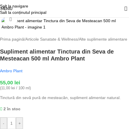
Salt la navigare
MENIU
Salt la conținutul principal
Fă clic pentru a mări
Prima pagină
/
Articole Sanatate & Wellness
/
Alte suplimente alimentare
Supliment alimentar Tinctura din Seva de
Mesteacan 500 ml Ambro Plant
Ambro Plant
55,00
lei
(11,00 lei / 100 ml)
Tinctură din sevă pură de mesteacăn, supliment alimentar natural.
2 în stoc
-
+