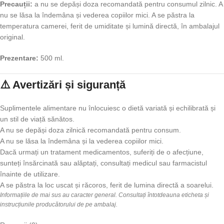
Precauții:
a nu se depăși doza recomandată pentru consumul zilnic. A
nu se lăsa la îndemâna și vederea copiilor mici. A se păstra la
temperatura camerei, ferit de umiditate și lumină directă, în ambalajul
original.
Prezentare:
500 ml.
⚠️ Avertizări și siguranță
Suplimentele alimentare nu înlocuiesc o dietă variată și echilibrată și
un stil de viață sănătos.
A nu se depăși doza zilnică recomandată pentru consum.
A nu se lăsa la îndemâna și la vederea copiilor mici.
Dacă urmați un tratament medicamentos, suferiți de o afecțiune,
sunteți însărcinată sau alăptați, consultați medicul sau farmacistul
înainte de utilizare.
A se păstra la loc uscat și răcoros, ferit de lumina directă a soarelui.
Informațiile de mai sus au caracter general. Consultați întotdeauna eticheta și
instrucțiunile producătorului de pe ambalaj.