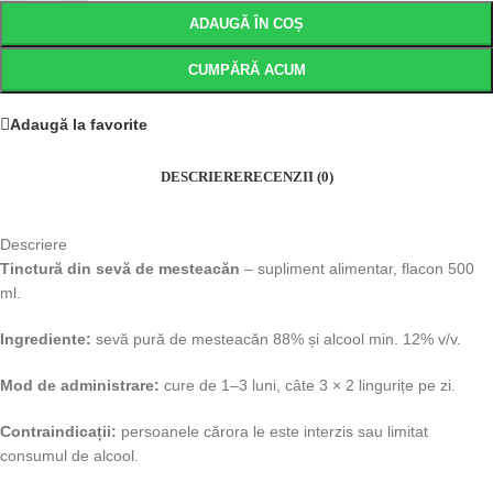
ADAUGĂ ÎN COȘ
CUMPĂRĂ ACUM
Adaugă la favorite
DESCRIERE
RECENZII (0)
Descriere
Tinctură din sevă de mesteacăn
– supliment alimentar, flacon 500
ml.
Ingrediente:
sevă pură de mesteacăn 88% și alcool min. 12% v/v.
Mod de administrare:
cure de 1–3 luni, câte 3 × 2 lingurițe pe zi.
Contraindicații:
persoanele cărora le este interzis sau limitat
consumul de alcool.