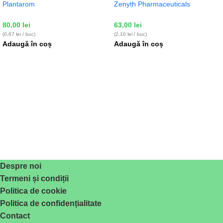
Plantarom
Zenyth Pharmaceuticals
80,00
lei
63,00
lei
(0,67 lei / buc)
(2,10 lei / buc)
Adaugă în coș
Adaugă în coș
Despre noi
Termeni și condiții
Politica de cookie
Politica de confidențialitate
Contact