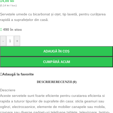
14,00
lei
(0,14 lei / buc)
Șervețele umede cu bicarbonat și oțet, tip lavetă, pentru curățarea
rapidă a suprafețelor din casă.
490 în stoc
-
+
ADAUGĂ ÎN COȘ
CUMPĂRĂ ACUM
Adaugă la favorite
DESCRIERE
RECENZII (0)
Descriere
Aceste servetele sunt foarte eficiente pentru curatarea eficienta si
rapida a tuturor tipurilor de suprafete din casa: sticla geamuri sau
oglinzi, electrocasnice, elemente de mobilier canapele sau mobila,
covoare sau diverse gadget-uri telefoane tablete, televizoare, laptop-