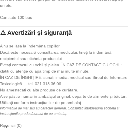
uri etc.
Cantitate 100 buc
⚠️ Avertizări și siguranță
A nu se lăsa la îndemâna copiilor.
Dacă este necesară consultarea medicului, țineți la îndemână
recipientul sau eticheta produsului.
Evitați contactul cu ochii și pielea. ÎN CAZ DE CONTACT CU OCHII:
clătiți cu atenție cu apă timp de mai multe minute.
ÎN CAZ DE ÎNGHIȚIRE: sunați imediat medicul sau Biroul de Informare
Toxicologică — tel. 021 318 36 06.
Nu amestecați cu alte produse de curățare.
A se păstra numai în ambalajul original, departe de alimente și băuturi.
Utilizați conform instrucțiunilor de pe ambalaj.
Informațiile de mai sus au caracter general. Consultați întotdeauna eticheta și
instrucțiunile producătorului de pe ambalaj.
Recenzii (0)