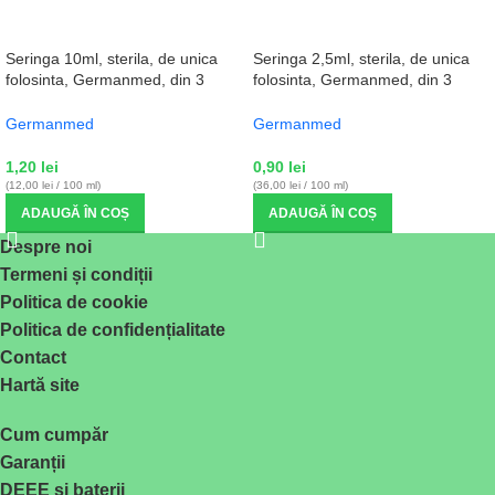
Seringa 10ml, sterila, de unica
Seringa 2,5ml, sterila, de unica
folosinta, Germanmed, din 3
folosinta, Germanmed, din 3
parti, cu ac
parti, cu ac
Germanmed
Germanmed
1,20
lei
0,90
lei
(12,00 lei / 100 ml)
(36,00 lei / 100 ml)
ADAUGĂ ÎN COȘ
ADAUGĂ ÎN COȘ
Despre noi
Termeni și condiții
Politica de cookie
Politica de confidențialitate
Contact
Hartă site
Cum cumpăr
Garanții
DEEE și baterii