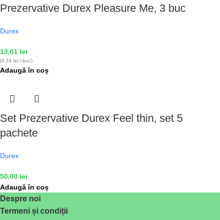
Prezervative Durex Pleasure Me, 3 buc
Durex
13,01
lei
(4,34 lei / buc)
Adaugă în coș
Set Prezervative Durex Feel thin, set 5
pachete
Durex
50,00
lei
Adaugă în coș
Despre noi
Termeni și condiții