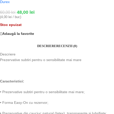
Durex
48,00
lei
60,00
lei
(4,00 lei / buc)
Stoc epuizat
Adaugă la favorite
DESCRIERE
RECENZII (0)
Descriere
Prezervative subtiri pentru o sensibilitate mai mare
Caracteristici:
• Prezervative subtiri pentru o sensibilitate mai mare;
• Forma Easy-On cu rezervor;
• Prezervative din cauciuc natural (latex), transparente si lubrifiate;