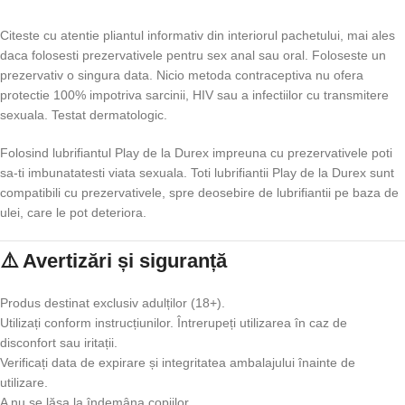
Citeste cu atentie pliantul informativ din interiorul pachetului, mai ales
daca folosesti prezervativele pentru sex anal sau oral. Foloseste un
prezervativ o singura data. Nicio metoda contraceptiva nu ofera
protectie 100% impotriva sarcinii, HIV sau a infectiilor cu transmitere
sexuala. Testat dermatologic.
Folosind lubrifiantul Play de la Durex impreuna cu prezervativele poti
sa-ti imbunatatesti viata sexuala. Toti lubrifiantii Play de la Durex sunt
compatibili cu prezervativele, spre deosebire de lubrifiantii pe baza de
ulei, care le pot deteriora.
⚠️ Avertizări și siguranță
Produs destinat exclusiv adulților (18+).
Utilizați conform instrucțiunilor. Întrerupeți utilizarea în caz de
disconfort sau iritații.
Verificați data de expirare și integritatea ambalajului înainte de
utilizare.
A nu se lăsa la îndemâna copiilor.