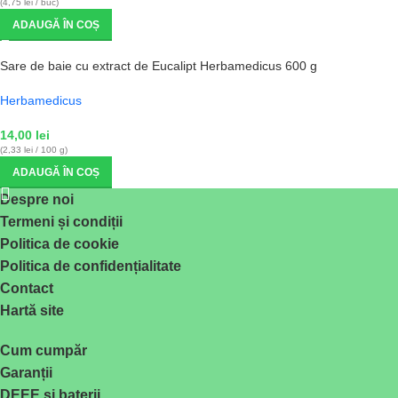
(4,75 lei / buc)
ADAUGĂ ÎN COȘ
Sare de baie cu extract de Eucalipt Herbamedicus 600 g
Herbamedicus
14,00
lei
(2,33 lei / 100 g)
ADAUGĂ ÎN COȘ
Despre noi
Termeni și condiții
Politica de cookie
Politica de confidențialitate
Contact
Hartă site
Cum cumpăr
Garanții
DEEE și baterii