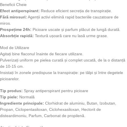
Beneficii Cheie
Efect antiperspirant:
Reduce eficient secreția de transpirație.
Fără mirosuri:
Agenții activi elimină rapid bacteriile cauzatoare de
miros.
Prospețime 24h:
Picioare uscate și parfum plăcut de lungă durată.
Absorbție rapidă:
Textură ușoară care nu lasă urme grase.
Mod de Utilizare
Agitați bine flaconul înainte de fiecare utilizare.
Pulverizați uniform pe pielea curată și complet uscată, de la o distanță
de 10-15 cm.
Insistați în zonele predispuse la transpirație: pe tălpi și între degetele
picioarelor.
Tip produs:
Spray antiperspirant pentru picioare
Tip piele:
Normală
Ingrediente principale:
Clorhidrat de aluminiu, Butan, Izobutan,
Propan, Ciclopentasiloxan, Ciclohexasiloxan, Hectorit de
disteardimoniu, Parfum, Carbonat de propilenă.