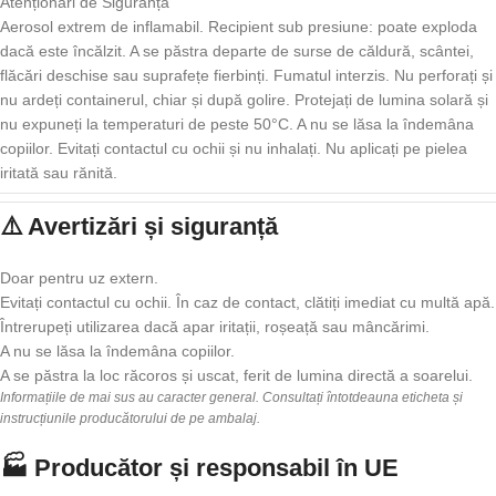
Atenționări de Siguranță
Aerosol extrem de inflamabil. Recipient sub presiune: poate exploda
dacă este încălzit. A se păstra departe de surse de căldură, scântei,
flăcări deschise sau suprafețe fierbinți. Fumatul interzis. Nu perforați și
nu ardeți containerul, chiar și după golire. Protejați de lumina solară și
nu expuneți la temperaturi de peste 50°C. A nu se lăsa la îndemâna
copiilor. Evitați contactul cu ochii și nu inhalați. Nu aplicați pe pielea
iritată sau rănită.
⚠️ Avertizări și siguranță
Doar pentru uz extern.
Evitați contactul cu ochii. În caz de contact, clătiți imediat cu multă apă.
Întrerupeți utilizarea dacă apar iritații, roșeață sau mâncărimi.
A nu se lăsa la îndemâna copiilor.
A se păstra la loc răcoros și uscat, ferit de lumina directă a soarelui.
Informațiile de mai sus au caracter general. Consultați întotdeauna eticheta și
instrucțiunile producătorului de pe ambalaj.
🏭 Producător și responsabil în UE