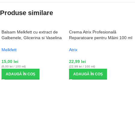
Produse similare
Balsam Melkfett cu extract de
Crema Atrix Profesională
Galbenele, Glicerina si Vaselina
Reparatoare pentru Mâini 100 ml
vegetala, 250ml, ReAm Quartett
cu Vitamina B5
Melkfett
Atrix
15,00
lei
22,99
lei
(6,00 lei / 100 ml)
(22,99 lei / 100 ml)
ADAUGĂ ÎN COȘ
ADAUGĂ ÎN COȘ