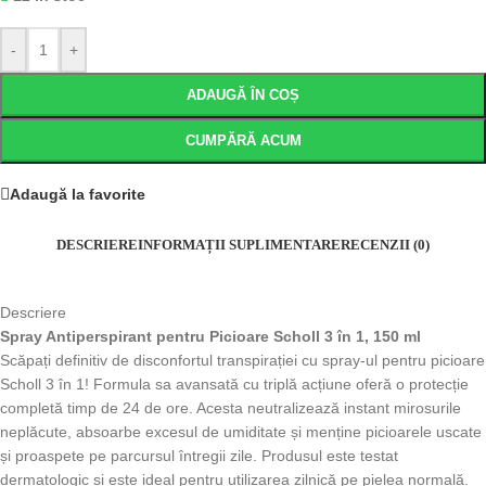
-
+
ADAUGĂ ÎN COȘ
CUMPĂRĂ ACUM
Adaugă la favorite
DESCRIERE
INFORMAȚII SUPLIMENTARE
RECENZII (0)
Descriere
Spray Antiperspirant pentru Picioare Scholl 3 în 1, 150 ml
Scăpați definitiv de disconfortul transpirației cu spray-ul pentru picioare
Scholl 3 în 1! Formula sa avansată cu triplă acțiune oferă o protecție
completă timp de 24 de ore. Acesta neutralizează instant mirosurile
neplăcute, absoarbe excesul de umiditate și menține picioarele uscate
și proaspete pe parcursul întregii zile. Produsul este testat
dermatologic și este ideal pentru utilizarea zilnică pe pielea normală.