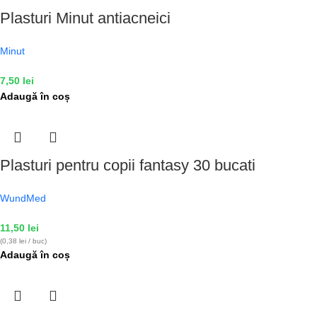
Plasturi Minut antiacneici
Minut
7,50
lei
Adaugă în coș
Plasturi pentru copii fantasy 30 bucati
WundMed
11,50
lei
(0,38 lei / buc)
Adaugă în coș