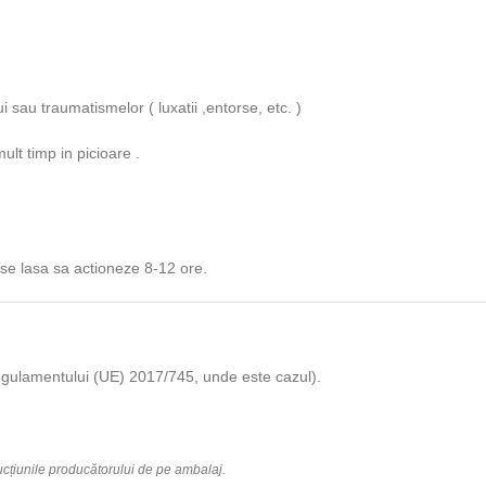
 sau traumatismelor ( luxatii ,entorse, etc. )
ult timp in picioare .
, se lasa sa actioneze 8-12 ore.
m Regulamentului (UE) 2017/745, unde este cazul).
rucțiunile producătorului de pe ambalaj.