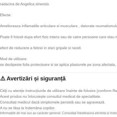
radacina de Angelica sinensis
Efecte:
Amelioreaza inflamatiile articulare si musculare , datorate reumatismului
Poate fi folosit dupa efort fizic intens sau de catre persoane care stau m
efect de reducere a febrei in stari gripale si raceli.
Mod de utilizare:
se dezlipeste folia protectoare si se aplica plasturele pe zona afectata
⚠️ Avertizări și siguranță
Citiți cu atenție instrucțiunile de utilizare înainte de folosire (confor
Acest produs nu înlocuiește consultul medical de specialitate.
Consultați medicul dacă simptomele persistă sau se agravează.
A nu se lăsa la îndemâna copiilor.
Informațiile de mai sus au caracter general. Consultați întotdeauna eticheta și inst