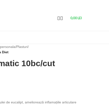
0,00
LEI
 personala
/
Plasturi
/
a Diet
matic 10bc/cut
lei de eucalipt, ameliorează inflamațiile articulare