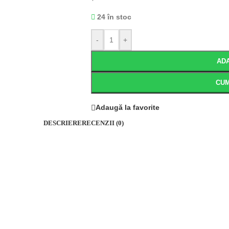
24 în stoc
-
+
ADA
CU
Adaugă la favorite
DESCRIERE
RECENZII (0)