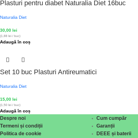
Plasturi pentru diabet Naturalia Diet 16buc
Naturalia Diet
30,00
lei
(1,88 lei / buc)
Adaugă în coș
Set 10 buc Plasturi Antireumatici
Naturalia Diet
15,00
lei
(1,50 lei / buc)
Adaugă în coș
Despre noi
Cum cumpăr
Termeni și condiții
Garanții
Politica de cookie
DEEE și baterii