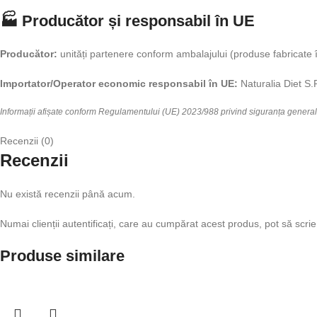
🏭 Producător și responsabil în UE
Producător:
unități partenere conform ambalajului (produse fabricate 
Importator/Operator economic responsabil în UE:
Naturalia Diet S.R
Informații afișate conform Regulamentului (UE) 2023/988 privind siguranța genera
Recenzii (0)
Recenzii
Nu există recenzii până acum.
Numai clienții autentificați, care au cumpărat acest produs, pot să scrie
Produse similare