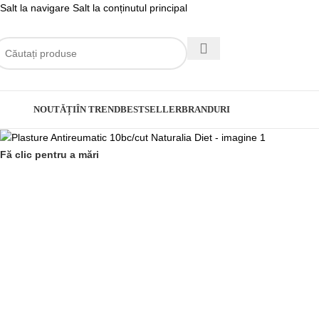
Salt la navigare
Salt la conținutul principal
ategorii
NOUTĂȚI
ÎN TREND
BESTSELLER
BRANDURI
Fă clic pentru a mări