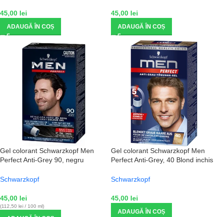
45,00
lei
45,00
lei
ADAUGĂ ÎN COȘ
ADAUGĂ ÎN COȘ
Gel colorant Schwarzkopf Men
Gel colorant Schwarzkopf Men
Perfect Anti-Grey 90, negru
Perfect Anti-Grey, 40 Blond inchis
natural
natural
Schwarzkopf
Schwarzkopf
45,00
lei
45,00
lei
(112,50 lei / 100 ml)
ADAUGĂ ÎN COȘ