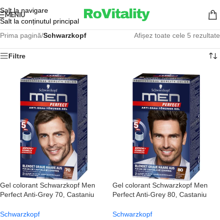
Salt la navigare
MENIU
Salt la conținutul principal
Prima pagină
/
Schwarzkopf
Afișez toate cele 5 rezultate
Filtre
Gel colorant Schwarzkopf Men
Gel colorant Schwarzkopf Men
Perfect Anti-Grey 70, Castaniu
Perfect Anti-Grey 80, Castaniu
inchis natural
negru natural
Schwarzkopf
Schwarzkopf