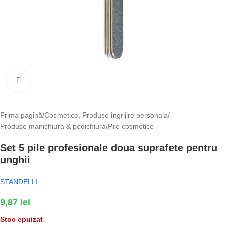
Fă clic pentru a mări
Prima pagină
/
Cosmetice, Produse ingrijire personala
/
Produse manichiura & pedichiura
/
Pile cosmetice
Set 5 pile profesionale doua suprafete pentru
unghii
STANDELLI
9,87
lei
Stoc epuizat