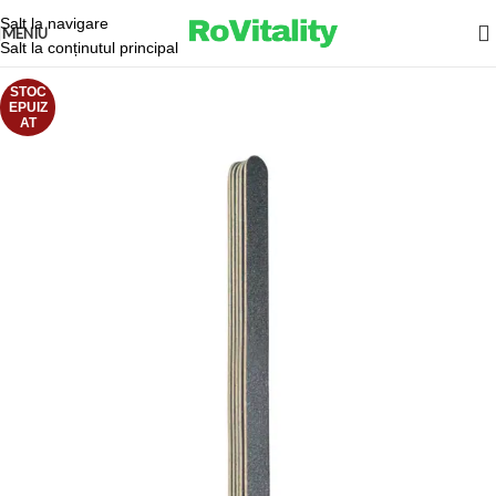
Salt la navigare
MENIU
Salt la conținutul principal
STOC
EPUIZ
AT