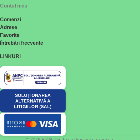
Contul meu
Comenzi
Adrese
Favorite
Întrebări frecvente
LINKURI
SOLUȚIONAREA
ALTERNATIVĂ A
LITIGIILOR (SAL)
© 2026 RoVitality. Toate drepturile rezervate.