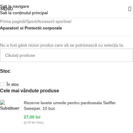
Salt la navigare
MENIU
Salt la conținutul principal
Prima pagină
/
Sport
/
Accesorii sportive
/
Aparatori si Protectii corporale
Nu a fost găsit niciun produs care să se potrivească cu selecția ta.
Stoc
În stoc
Cele mai vândute produse
Rezerve lavete umede pentru pardoseala Swiffer
Sweeper, 10 buc
27,00
lei
(2,70 lei / buc)