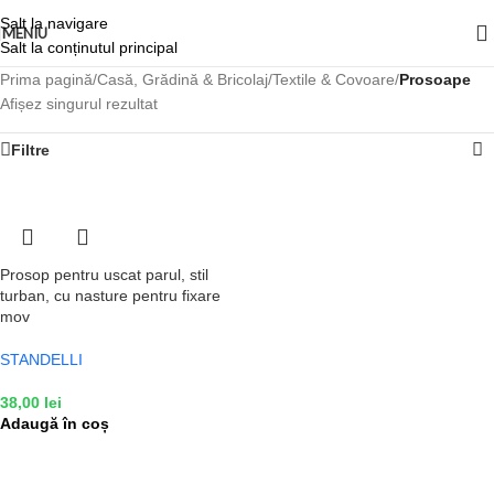
Salt la navigare
MENIU
Salt la conținutul principal
Prima pagină
/
Casă, Grădină & Bricolaj
/
Textile & Covoare
/
Prosoape
Afișez singurul rezultat
Filtre
Prosop pentru uscat parul, stil
turban, cu nasture pentru fixare
mov
STANDELLI
38,00
lei
Adaugă în coș